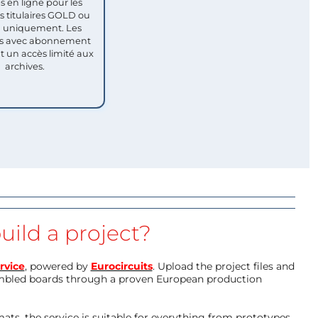
s en ligne pour les
titulaires GOLD ou
uniquement. Les
 avec abonnement
nt un accès limité aux
archives.
uild a project?
rvice
, powered by
Eurocircuits
. Upload the project files and
mbled boards through a proven European production
ts, the service is suitable for everything from prototypes