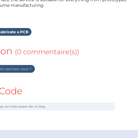
olume manufacturing.
abricate a PCB
ion
(0 commentaire(s))
en pensez-vous ?
Code