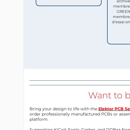
archive
membres 
GREEN 
membres
d'essai o
Want to b
Bring your design to life with the
Elektor PCB Se
order professionally manufactured PCBs or asse
platform.
Supporting KiCad, Eagle, Gerber, and ODB++ forma