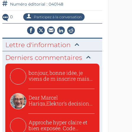
Numéro éditorial : 040148
0
Participez à la conversation
Lettre d'information
Derniers commentaires
bonjour, bonne idée, je
viens de m inscrire mais
o...
Dear Marcel
Hariga,Elektor’s decision
to republish...
Approche hyper claire et
bien exposée. Code