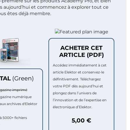
t-première sur les produits Academy Pro, et bien
s aujourd’hui et commencez à explorer tout ce
ous êtes déjà membre.
ACHETER CET
ARTICLE (PDF)
Accédez immédiatement à cet
article Elektor et conservez-le
ITAL
(Green)
définitivement. Téléchargez
votre PDF dès aujourd’hui et
agazine imprimé
plongez dans l’univers de
agazine numérique
l’innovation et de l’expertise en
aux archives d'Elektor
électronique d’Elektor.
à 5000+ fichiers
5,00 €
r