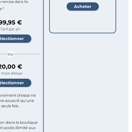
e remise dans l'e-
e *
99,95 €
Tarif par an
ou
20,00 €
 mois d'essai
nement d'essai ne
re souscrit qu'une
seule fois.​
ion dans la boutique
et accès illimité aux