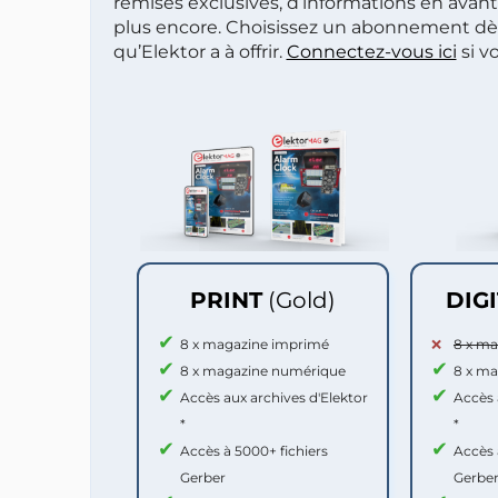
remises exclusives, d’informations en avan
plus encore. Choisissez un abonnement dè
qu’Elektor a à offrir.
Connectez-vous ici
si v
PRINT
(Gold)
DIG
8 x magazine imprimé
8 x m
8 x magazine numérique
8 x m
Accès aux archives d'Elektor
Accès 
*
*
Accès à 5000+ fichiers
Accès 
Gerber
Gerbe