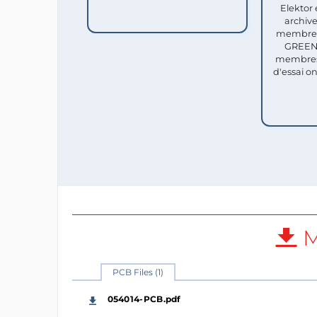
Elektor 
archive
membres 
GREEN 
membres
d'essai o
M
PCB Files (1)
054014-PCB.pdf