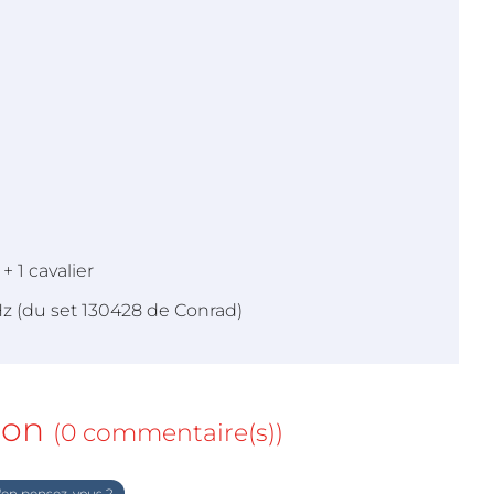
 1 cavalier
 (du set 130428 de Conrad)
ion
(0 commentaire(s))
en pensez-vous ?