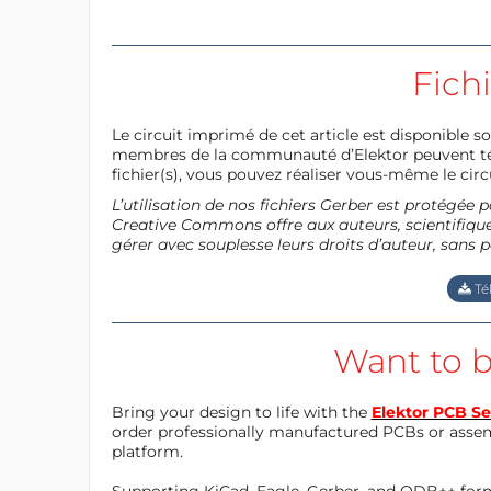
Fich
Le circuit imprimé de cet article est disponible so
membres de la communauté d’Elektor peuvent télé
fichier(s), vous pouvez réaliser vous-même le circu
L’utilisation de nos fichiers Gerber est protégé
Creative Commons offre aux auteurs, scientifiques
gérer avec souplesse leurs droits d’auteur, sans p
Té
Want to b
Bring your design to life with the
Elektor PCB Se
order professionally manufactured PCBs or asse
platform.
Supporting KiCad, Eagle, Gerber, and ODB++ forma