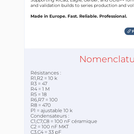
and validation builds to series production and v
Made in Europe. Fast. Reliable. Professional.
F
Nomenclatu
Résistances :
R1,R2 = 10 k
R3 = 47
R4 = 1 M
R5 = 18
R6,R7 = 100
R8 = 470
P1 = ajustable 10 k
Condensateurs :
C1,C7,C8 = 100 nF céramique
C2 = 100 nF MKT
C3,C4 = 33 pF