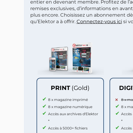
entier en devenant membre. Profitez de l’a
remises exclusives, d’informations en avan
plus encore. Choisissez un abonnement dè
qu’Elektor a à offrir.
Connectez-vous ici
si v
PRINT
(Gold)
DIG
8 x magazine imprimé
8 x m
8 x magazine numérique
8 x m
Accès aux archives d'Elektor
Accès 
*
*
Accès à 5000+ fichiers
Accès 