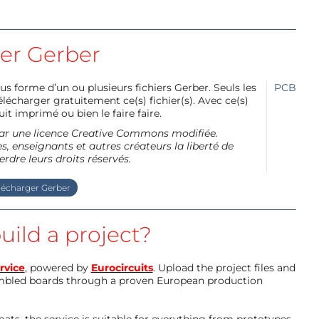
ier Gerber
us forme d’un ou plusieurs fichiers Gerber. Seuls les
PCB
charger gratuitement ce(s) fichier(s). Avec ce(s)
it imprimé ou bien le faire faire.
e par une licence Creative Commons modifiée.
, enseignants et autres créateurs la liberté de
erdre leurs droits réservés.
lécharger Gerber
uild a project?
rvice
, powered by
Eurocircuits
. Upload the project files and
mbled boards through a proven European production
ts, the service is suitable for everything from prototypes