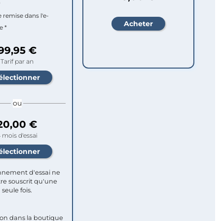
r
e remise dans l'e-
e *
99,95 €
Tarif par an
ou
20,00 €
 mois d'essai
nement d'essai ne
re souscrit qu'une
seule fois.​
ion dans la boutique