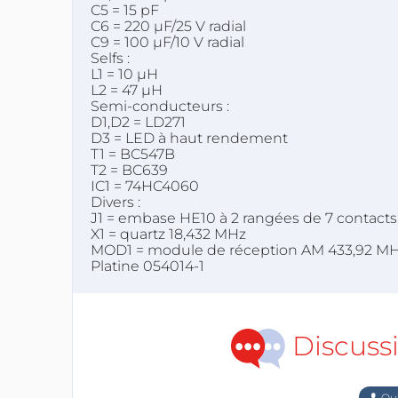
C5 = 15 pF
C6 = 220 µF/25 V radial
C9 = 100 µF/10 V radial
Selfs :
L1 = 10 µH
L2 = 47 µH
Semi-conducteurs :
D1,D2 = LD271
D3 = LED à haut rendement
T1 = BC547B
T2 = BC639
IC1 = 74HC4060
Divers :
J1 = embase HE10 à 2 rangées de 7 contacts +
X1 = quartz 18,432 MHz
MOD1 = module de réception AM 433,92 MHz
Platine 054014-1
Discuss
Qu'