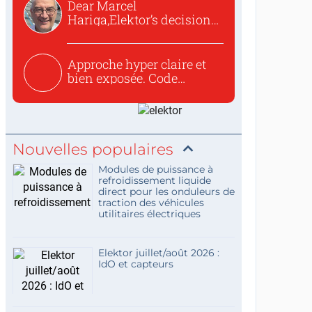
Dear Marcel
Hariga,Elektor’s decision
to republish...
Approche hyper claire et
bien exposée. Code
concis...
Nouvelles populaires
Modules de puissance à
refroidissement liquide
direct pour les onduleurs de
traction des véhicules
utilitaires électriques
Elektor juillet/août 2026 :
IdO et capteurs