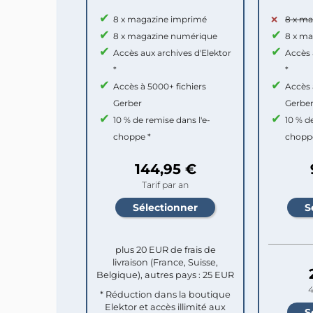
8 x magazine imprimé
8 x m
8 x magazine numérique
8 x m
Accès aux archives d'Elektor
Accès 
*
*
Accès à 5000+ fichiers
Accès 
Gerber
Gerbe
10 % de remise dans l'e-
10 % d
choppe *
chopp
144,95 €
Tarif par an
plus 20 EUR de frais de
livraison (France, Suisse,
Belgique), autres pays : 25 EUR
4
* Réduction dans la boutique
Elektor et accès illimité aux