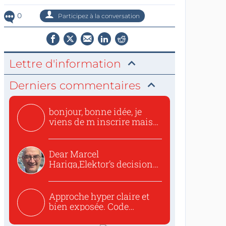
0
Participez à la conversation
Lettre d'information
Derniers commentaires
bonjour, bonne idée, je
viens de m inscrire mais
o...
Dear Marcel
Hariga,Elektor’s decision
to republish...
Approche hyper claire et
bien exposée. Code
concis...