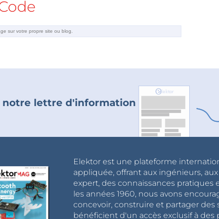
Code
 notre lettre d'information
Elektor est une plateforme internatio
appliquée, offrant aux ingénieurs, au
expert, des connaissances pratiques et
les années 1960, nous avons encou
concevoir, construire et partager de
bénéficient d'un accès exclusif à des 