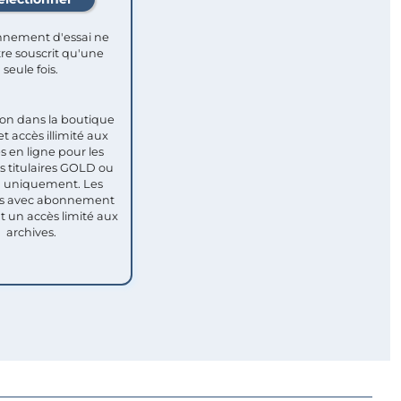
nement d'essai ne
re souscrit qu'une
seule fois.​
ion dans la boutique
et accès illimité aux
s en ligne pour les
titulaires GOLD ou
uniquement. Les
 avec abonnement
nt un accès limité aux
archives.