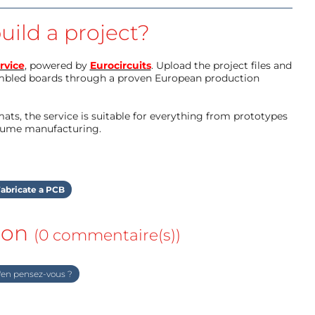
uild a project?
rvice
, powered by
Eurocircuits
. Upload the project files and
mbled boards through a proven European production
ts, the service is suitable for everything from prototypes
olume manufacturing.
abricate a PCB
ion
(0 commentaire(s))
en pensez-vous ?