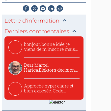
Lettre d'information
Derniers commentaires
bonjour, bonne idée, je
viens de m inscrire mais
o...
Dear Marcel
Hariga,Elektor’s decision
to republish...
Approche hyper claire et
bien exposée. Code
concis...