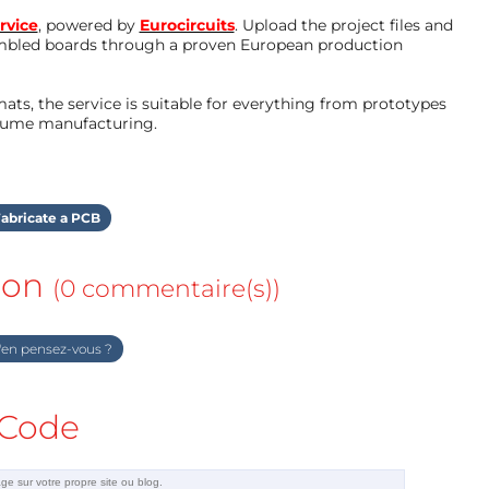
rvice
, powered by
Eurocircuits
. Upload the project files and
mbled boards through a proven European production
ts, the service is suitable for everything from prototypes
olume manufacturing.
abricate a PCB
ion
(0 commentaire(s))
en pensez-vous ?
Code