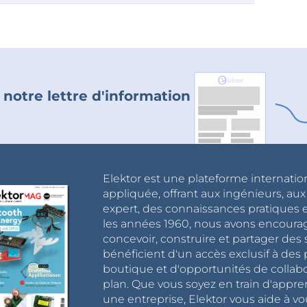
 notre lettre d'information
Elektor est une plateforme internatio
appliquée, offrant aux ingénieurs, au
expert, des connaissances pratiques et
les années 1960, nous avons encou
concevoir, construire et partager de
bénéficient d'un accès exclusif à des 
boutique et d'opportunités de collab
plan. Que vous soyez en train d'appr
une entreprise, Elektor vous aide à vou