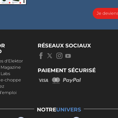
Je devie
OR
RÉSEAUX SOCIAUX
D
s d'Elektor
r Magazine
PAIEMENT SÉCURISÉ
 Labs
r e-choppe
ez
d’emploi
NOTRE
UNIVERS