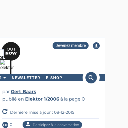
Devenez membre
S
NEWSLETTER
E-SHOP
ercher
par
Gert Baars
publié en
Elektor 1/2006
à la page 0
Dernière mise à jour : 08-12-2015
0
Participez à la conversation