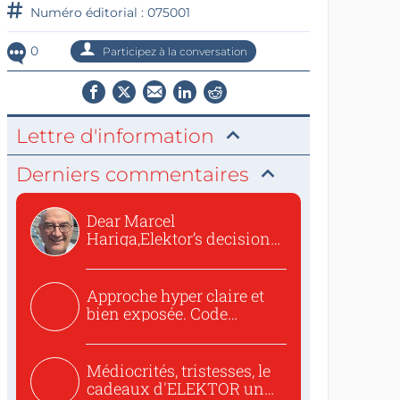
Numéro éditorial : 075001
0
Participez à la conversation
Lettre d'information
Derniers commentaires
Dear Marcel
Hariga,Elektor’s decision
to republish...
Approche hyper claire et
bien exposée. Code
concis...
Médiocrités, tristesses, le
cadeaux d'ELEKTOR un