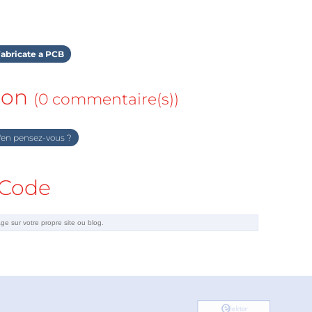
abricate a PCB
ion
(0 commentaire(s))
en pensez-vous ?
Code