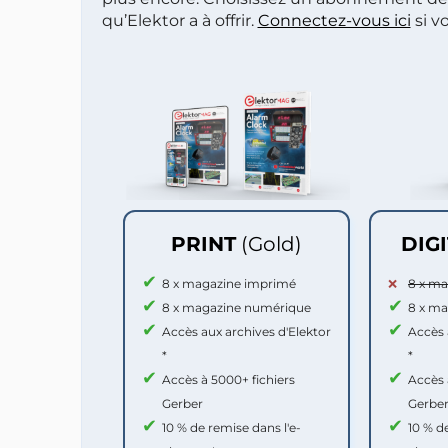
qu’Elektor a à offrir.
Connectez-vous ici
si v
PRINT
(Gold)
DIG
8 x magazine imprimé
8 x m
8 x magazine numérique
8 x m
Accès aux archives d'Elektor
Accès 
*
*
Accès à 5000+ fichiers
Accès 
Gerber
Gerbe
10 % de remise dans l'e-
10 % d