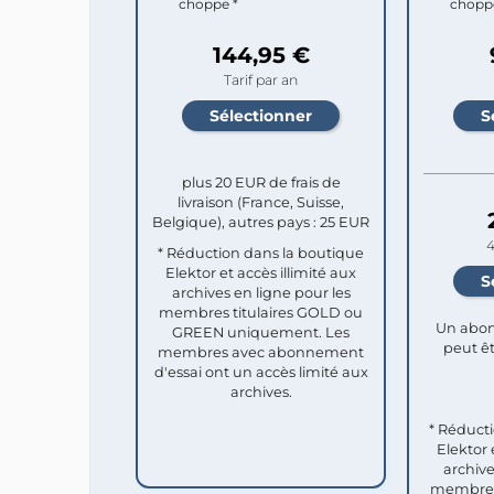
choppe *
chopp
144,95 €
Tarif par an
plus 20 EUR de frais de
livraison (France, Suisse,
Belgique), autres pays : 25 EUR
4
* Réduction dans la boutique
Elektor et accès illimité aux
archives en ligne pour les
membres titulaires GOLD ou
Un abon
GREEN uniquement. Les
peut êt
membres avec abonnement
d'essai ont un accès limité aux
archives.
* Réduct
Elektor 
archive
membres 