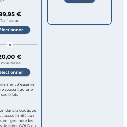
e *
99,95 €
Tarif par an
ou
20,00 €
 mois d'essai
nement d'essai ne
re souscrit qu'une
seule fois.​
ion dans la boutique
et accès illimité aux
s en ligne pour les
titulaires GOLD ou