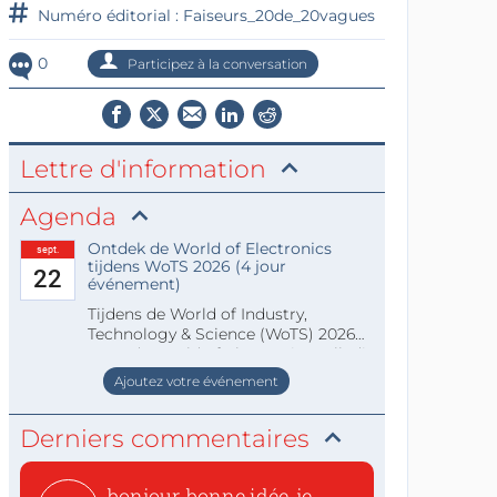
Numéro éditorial : Faiseurs_20de_20vagues
0
Participez à la conversation
Lettre d'information
Agenda
Ontdek de World of Electronics
sept.
tijdens WoTS 2026 (4 jour
22
événement)
Tijdens de World of Industry,
Technology & Science (WoTS) 2026
staat de World of Electronics volledi
Ajoutez votre événement
Derniers commentaires
bonjour, bonne idée, je