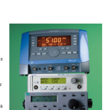
ns
r
 à