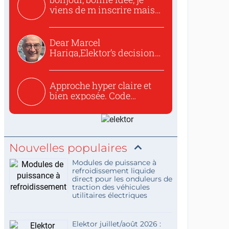
viens de m inscrire mais
o...
Dear Marcel
Hariga,Elektor’s decision
to republish...
Approche hyper claire et
bien exposée. Code
concis...
Nouvelles populaires
Modules de puissance à
refroidissement liquide
direct pour les onduleurs de
traction des véhicules
utilitaires électriques
Elektor juillet/août 2026 :