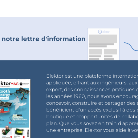
 notre lettre d'information
Elektor est une plateforme internatio
appliquée, offrant aux ingénieurs, au
expert, des connaissances pratiques et
les années 1960, nous avons encou
concevoir, construire et partager de
bénéficient d'un accès exclusif à des 
boutique et d'opportunités de collab
plan. Que vous soyez en train d'appr
une entreprise, Elektor vous aide à vou