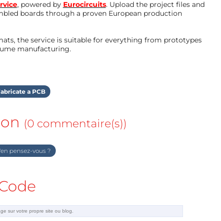
rvice
, powered by
Eurocircuits
. Upload the project files and
mbled boards through a proven European production
ts, the service is suitable for everything from prototypes
olume manufacturing.
abricate a PCB
ion
(0 commentaire(s))
en pensez-vous ?
Code