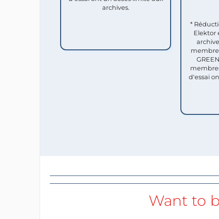
archives.
* Réduct
Elektor 
archive
membres 
GREEN 
membres
d'essai o
Want to b