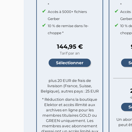
*
*
Accès à 5000+ fichiers
Accès 
Gerber
Gerbe
10 % de remise dans l'e-
10 % d
choppe *
chopp
144,95 €
Tarif par an
plus 20 EUR de frais de
livraison (France, Suisse,
Belgique), autres pays : 25 EUR
4
* Réduction dans la boutique
Elektor et accès illimité aux
archives en ligne pour les
membres titulaires GOLD ou
Un abon
GREEN uniquement. Les
peut êt
membres avec abonnement
d'essai ont un accès limité aux