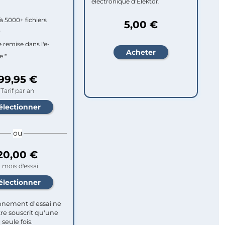
électronique d’Elektor.
à 5000+ fichiers
5,00 €
r
e remise dans l'e-
e *
99,95 €
Tarif par an
ou
20,00 €
 mois d'essai
nement d'essai ne
re souscrit qu'une
seule fois.​