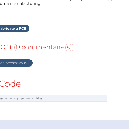
olume manufacturing.
abricate a PCB
ion
(0 commentaire(s))
en pensez-vous ?
Code