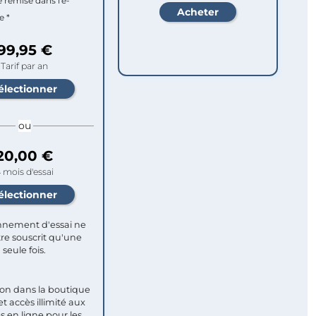
e remise dans l'e-
e *
99,95 €
Tarif par an
ou
20,00 €
 mois d'essai
nement d'essai ne
re souscrit qu'une
seule fois.​
ion dans la boutique
et accès illimité aux
s en ligne pour les