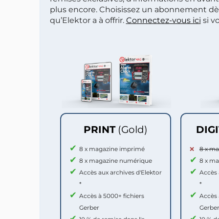
plus encore. Choisissez un abonnement dè
qu’Elektor a à offrir.
Connectez-vous ici
si v
PRINT
(Gold)
DIG
8 x magazine imprimé
8 x m
8 x magazine numérique
8 x m
Accès aux archives d'Elektor
Accès 
*
*
Accès à 5000+ fichiers
Accès 
Gerber
Gerbe