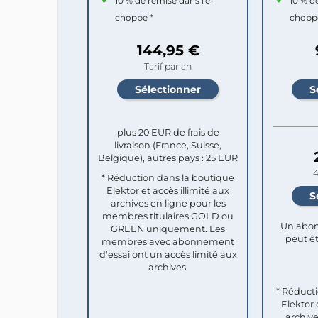
10 % de remise dans l'e-
10 % d
choppe *
chopp
144,95 €
Tarif par an
plus 20 EUR de frais de
livraison (France, Suisse,
Belgique), autres pays : 25 EUR
4
* Réduction dans la boutique
Elektor et accès illimité aux
archives en ligne pour les
membres titulaires GOLD ou
Un abon
GREEN uniquement. Les
peut êt
membres avec abonnement
d'essai ont un accès limité aux
archives.
* Réduct
Elektor 
archive