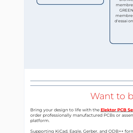
membres 
GREEN 
membres
d'essai o
Want to b
Bring your design to life with the
Elektor PCB Se
order professionally manufactured PCBs or asse
platform.
Supporting KiCad, Eagle, Gerber, and ODB++ forma