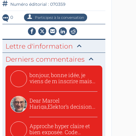
Numéro éditorial : 070359
0
Participez à la conversation
Lettre d'information
Derniers commentaires
bonjour, bonne idée, je
viens de m inscrire mais
o...
Dear Marcel
Hariga,Elektor’s decision
to republish...
Approche hyper claire et
bien exposée. Code