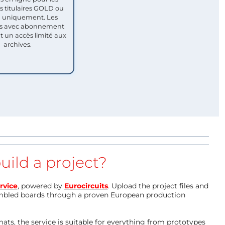
titulaires GOLD ou
uniquement. Les
 avec abonnement
nt un accès limité aux
archives.
uild a project?
rvice
, powered by
Eurocircuits
. Upload the project files and
mbled boards through a proven European production
ts, the service is suitable for everything from prototypes