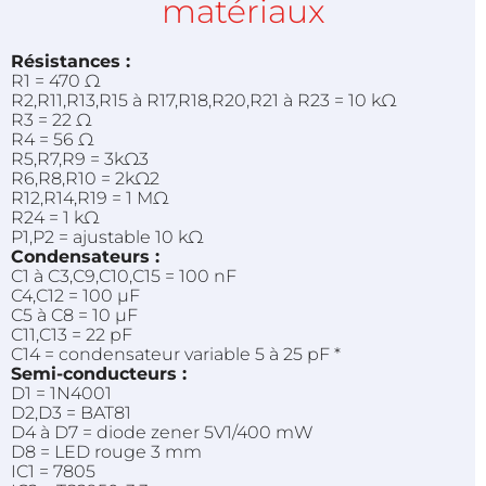
matériaux
Résistances :
R1 = 470 Ω
R2,R11,R13,R15 à R17,R18,R20,R21 à R23 = 10 kΩ
R3 = 22 Ω
R4 = 56 Ω
R5,R7,R9 = 3kΩ3
R6,R8,R10 = 2kΩ2
R12,R14,R19 = 1 MΩ
R24 =
1 k
Ω
P1,P2 = ajustable 10 kΩ
Condensateurs :
C1 à C3,C9,C10,C15 = 100 nF
C4,C12 = 100 µF
C5 à C8 = 10 µF
C11,C13 = 22 pF
C14 = condensateur variable 5 à 25 pF *
Semi-conducteurs :
D1 = 1N4001
D2,D3 = BAT81
D4 à D7 = diode zener 5V1/400 mW
D8 = LED rouge
3 mm
IC1 = 7805