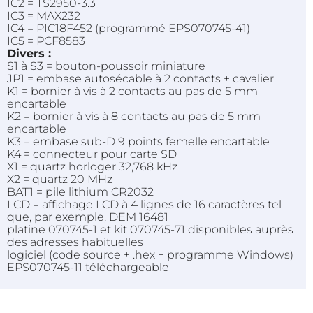
IC2 = TS2950-3.3
IC3 = MAX232
IC4 = PIC18F452 (programmé EPS070745-41)
IC5 = PCF8583
Divers :
S1 à S3 = bouton-poussoir miniature
JP1 = embase autosécable à 2 contacts + cavalier
K1 = bornier à vis à 2 contacts au pas de
5 mm
encartable
K2 = bornier à vis à 8 contacts au pas de
5 mm
encartable
K3 = embase sub-D 9 points femelle encartable
K4 = connecteur pour carte SD
X1 = quartz horloger 32,768 kHz
X2 = quartz 20 MHz
BAT1 = pile lithium CR2032
LCD = affichage LCD à 4 lignes de 16 caractères tel
que, par exemple, DEM 16481
platine 070745-1 et kit 070745-71 disponibles auprès
des adresses habituelles
logiciel (code source + .hex + programme Windows)
EPS070745-11 téléchargeable