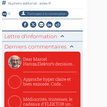
Numéro éditorial : esles-fr
0
Participez à la conversation
Lettre d'information
Derniers commentaires
Dear Marcel
Hariga,Elektor’s decision
to republish...
Approche hyper claire et
bien exposée. Code
concis...
Médiocrités, tristesses, le
cadeaux d'ELEKTOR un