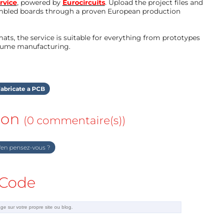
rvice
, powered by
Eurocircuits
. Upload the project files and
mbled boards through a proven European production
ts, the service is suitable for everything from prototypes
olume manufacturing.
abricate a PCB
ion
(0 commentaire(s))
en pensez-vous ?
Code