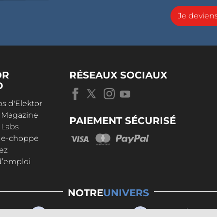
Je devie
OR
RÉSEAUX SOCIAUX
D
s d'Elektor
r Magazine
PAIEMENT SÉCURISÉ
 Labs
r e-choppe
ez
d’emploi
NOTRE
UNIVERS