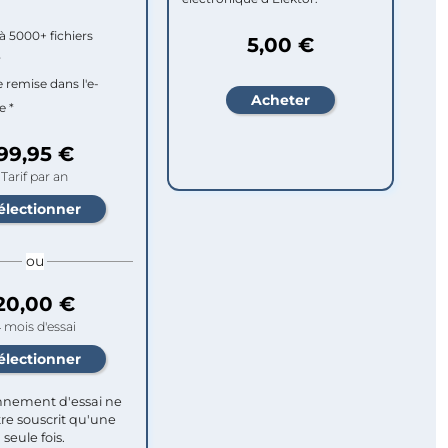
à 5000+ fichiers
5,00 €
r
e remise dans l'e-
e *
99,95 €
Tarif par an
ou
20,00 €
 mois d'essai
nement d'essai ne
re souscrit qu'une
seule fois.​