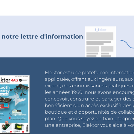
 notre lettre d'information
Elektor est une plateforme internatio
appliquée, offrant aux ingénieurs, au
expert, des connaissances pratiques et
les années 1960, nous avons encou
concevoir, construire et partager de
bénéficient d'un accès exclusif à des 
boutique et d'opportunités de collab
plan. Que vous soyez en train d'appr
une entreprise, Elektor vous aide à vou