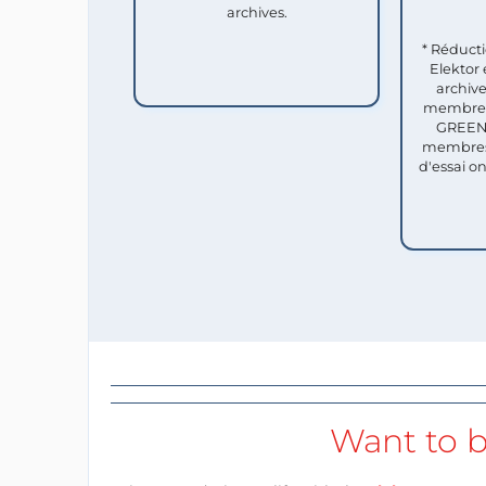
archives.
* Réduct
Elektor 
archive
membres 
GREEN 
membres
d'essai o
Want to b