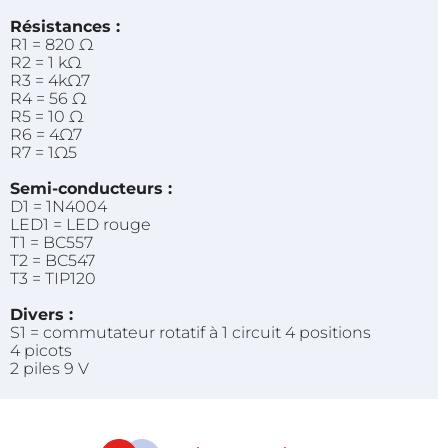
Résistances :
R1 = 820 Ω
R2 = 1 kΩ
R3 = 4kΩ7
R4 = 56 Ω
R5 = 10 Ω
R6 = 4Ω7
R7 = 1Ω5
Semi-conducteurs :
D1 = 1N4004
LED1 = LED rouge
T1 = BC557
T2 = BC547
T3 = TIP120
Divers :
S1 = commutateur rotatif à 1 circuit 4 positions
4 picots
2 piles 9 V