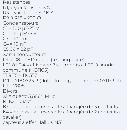
Résistances :
R1,R2,R4 à R8 = 4kΩ7
R3 = varistance S14K14
R9 à R16 = 220 Ω
Condensateurs :
C1 = 100 μF/25 V
C2 = 10 μF/25 V
C3 = 100 nF
C4 = 10 nF
C5,C6 = 22 pF
Semi-conducteurs :
D1 à D8 = LED rouge (rectangulaire)
LD1 à LD4 = affichage 7 segments à LED à anode
commune (HD1105)
T1 à T5 = BC557
IC1 = AT90S2313 (doté du programme .hex 071133-11)
U1 = 7805T
Divers :
X1 = quartz 3,6864 MHz
K1,K2 = picot
K3 = embase autosécable à 1 rangée de 3 contacts
K4 = embase autosécable à 1 rangée de 2 contacts (+
cavalier)
capteur à effet Hall UGN31