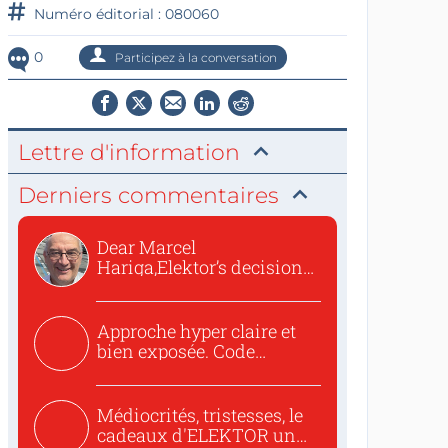
Numéro éditorial : 080060
0
Participez à la conversation
Lettre d'information
Derniers commentaires
Dear Marcel
Hariga,Elektor’s decision
to republish...
Approche hyper claire et
bien exposée. Code
concis...
Médiocrités, tristesses, le
cadeaux d'ELEKTOR un