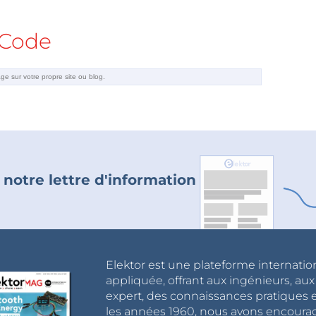
Code
 notre lettre d'information
Elektor est une plateforme internatio
appliquée, offrant aux ingénieurs, au
expert, des connaissances pratiques et
les années 1960, nous avons encou