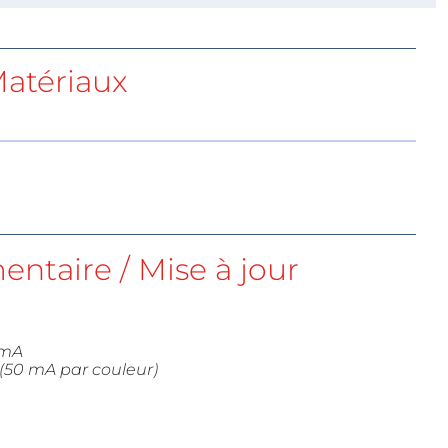
atériaux
ntaire / Mise à jour
 mA
(50 mA par couleur)