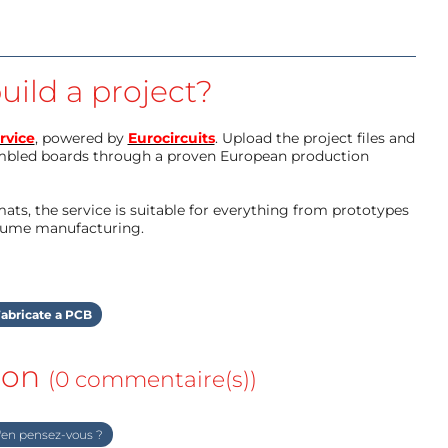
uild a project?
rvice
, powered by
Eurocircuits
. Upload the project files and
mbled boards through a proven European production
ts, the service is suitable for everything from prototypes
olume manufacturing.
abricate a PCB
ion
(0 commentaire(s))
en pensez-vous ?