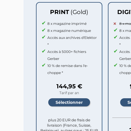
PRINT
(Gold)
DIG
8 x magazine imprimé
8 x m
8 x magazine numérique
8 x m
Accès aux archives d'Elektor
Accès 
*
*
Accès à 5000+ fichiers
Accès 
Gerber
Gerbe
10 % de remise dans l'e-
10 % d
choppe *
chopp
144,95 €
Tarif par an
plus 20 EUR de frais de
livraison (France, Suisse,
Belgique), autres pays : 25 EUR