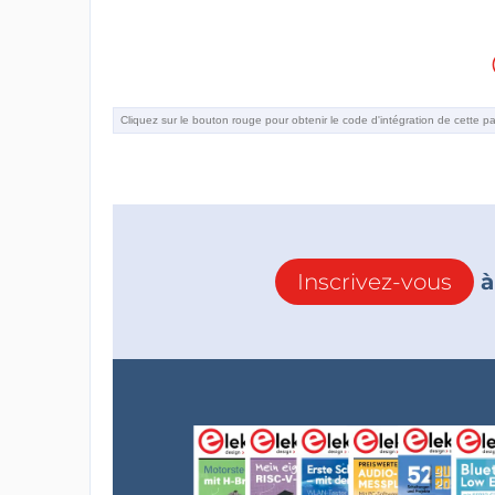
Inscrivez-vous
à