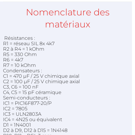
Nomenclature des
matériaux
Résistances :
R1 = réseau SIL 8x 4k7
R2 à R4 = 1 kOhm
R5 = 330 Ohm
R6 = 4k7
R7 = 10 kOhm
Condensateurs :
C1 = 470 µF / 25 V chimique axial
C2 = 100 µF / 25 V chimique axial
C3, C6 = 100 nF
C4, C5 = 15 pF céramique
Semi-conducteurs :
IC1 = PIC16F877-20/P
IC2 = 7805
IC3 = ULN2803A
IC4 = 4N25 ou équivalent
D1 = 1N4001
D2 à D9, D12 à D15 = 1N4148