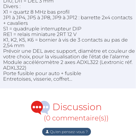
D10, D11 = DEL 3 mm
Divers :
X1 = quartz 8 MHz bas profil
JP1 à JP4, JP5 à JP8, JP9 à JP12 : barrette 2x4 contacts
+ cavaliers
S1 = quadruple interrupteur DIP
RE1 = relais miniature 2RT 12 V
K1, K2, K5, K6 = bornier à vis de 3 contacts au pas de
2,54 mm
Prévoir une DEL avec support, diamètre et couleur de
votre choix, pour la visualisation de l’état de l’alarme
Module accéléromètre 2 axes ADXL322 (Lextronic réf.
ADXL322)
Porte fusible pour auto + fusible
Entretoises, visserie, coffret…
Discussion
(0 commentaire(s))
Qu'en pensez-vous ?