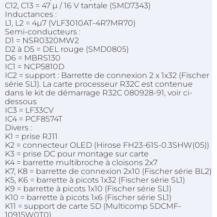
C12, C13 = 47 µ / 16 V tantale (SMD7343)
Inductances :
L1, L2 = 4µ7 (VLF3010AT-4R7MR70)
Semi-conducteurs :
D1 = NSR0320MW2
D2 à D5 = DEL rouge (SMD0805)
D6 = MBRS130
IC1 = NCP5810D
IC2 = support : Barrette de connexion 2 x 1x32 (Fischer
série SL1). La carte processeur R32C est contenue
dans le kit de démarrage R32C 080928-91, voir ci-
dessous
IC3 = LF33CV
IC4 = PCF8574T
Divers :
K1 = prise RJ11
K2 = connecteur OLED (Hirose FH23-61S-0.3SHW(05))
K3 = prise DC pour montage sur carte
K4 = barrette multibroche à cloisons 2x7
K7, K8 = barrette de connexion 2x10 (Fischer série BL2)
K5, K6 = barrette à picots 1x32 (Fischer série SL1)
K9 = barrette à picots 1x10 (Fischer série SL1)
K10 = barrette à picots 1x6 (Fischer série SL1)
K11 = support de carte SD (Multicomp SDCMF-
10915W0T0)