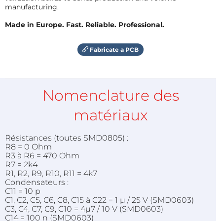
manufacturing.
Made in Europe. Fast. Reliable. Professional.
Fabricate a PCB
Nomenclature des
matériaux
Résistances (toutes SMD0805) :
R8 = 0 Ohm
R3 à R6 = 470 Ohm
R7 = 2k4
R1, R2, R9, R10, R11 = 4k7
Condensateurs :
C11 = 10 p
C1, C2, C5, C6, C8, C15 à C22 = 1 µ / 25 V (SMD0603)
C3, C4, C7, C9, C10 = 4µ7 / 10 V (SMD0603)
C14 = 100 n (SMD0603)