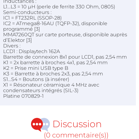
Inductances :
L1…L3 = 10 µH (perle de ferrite 330 Ohm, 0805)
Semi-conducteurs :
IC1 = FT232RL (SSOP-28)
IC2 = ATmega8-16AU (TQFP-32), disponible
programmé [3]
MMA7260QT sur carte porteuse, disponible auprès
d’Elektor [3]
Divers :
LCD1 : Displaytech 162A
Barrette de connexion 8x1 pour LCD1, pas 2,54 mm
K1 = 2x barrette à broches 4x1, pas 2,54 mm
K2 = Prise mini USB type B
K3 = Barrette à broches 2x3, pas 2,54 mm
S1…S4 = Boutons (à insérer)
X1 = Résonateur céramique 4 MHz avec
condensateurs intégrés (SIL-3)
Platine 070829-1
Discussion
(0 commentaire(s))