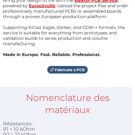
Bring your design to life with the
Elektor PCB Service
,
powered by
Eurocircuits
. Upload the project files and order
professionally manufactured PCBs or assembled boards
through a proven European production platform.
Supporting KiCad, Eagle, Gerber, and ODB++ formats, the
service is suitable for everything from prototypes and
validation builds to series production and volume
manufacturing.
Made in Europe. Fast. Reliable. Professional.
Fabricate a PCB
Nomenclature des
matériaux
Résistances :
R1 = 10 kOhm
R2 = 22 kOhm