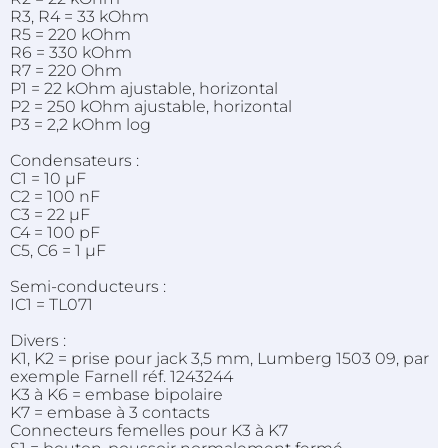
R3, R4 = 33 kOhm
R5 = 220 kOhm
R6 = 330 kOhm
R7 = 220 Ohm
P1 = 22 kOhm ajustable, horizontal
P2 = 250 kOhm ajustable, horizontal
P3 = 2,2 kOhm log
Condensateurs :
C1 = 10 µF
C2 = 100 nF
C3 = 22 µF
C4 = 100 pF
C5, C6 = 1 µF
Semi-conducteurs :
IC1 = TL071
Divers :
K1, K2 = prise pour jack 3,5 mm, Lumberg 1503 09, par
exemple Farnell réf. 1243244
K3 à K6 = embase bipolaire
K7 = embase à 3 contacts
Connecteurs femelles pour K3 à K7