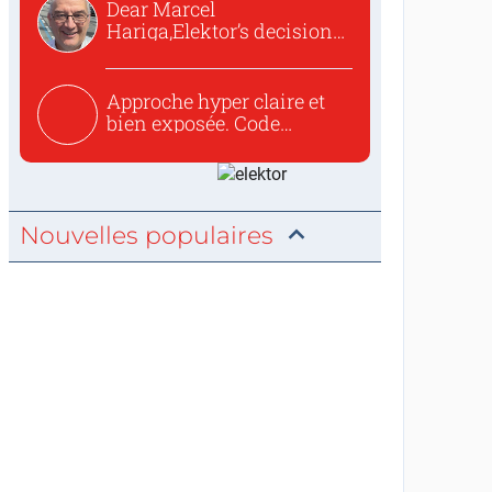
Dear Marcel
Hariga,Elektor’s decision
to republish...
Approche hyper claire et
bien exposée. Code
concis...
Nouvelles populaires