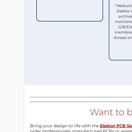
* Réduct
Elektor 
archive
membres 
GREEN 
membres
d'essai o
Want to b
Bring your design to life with the
Elektor PCB Se
order professionally manufactured PCBs or asse