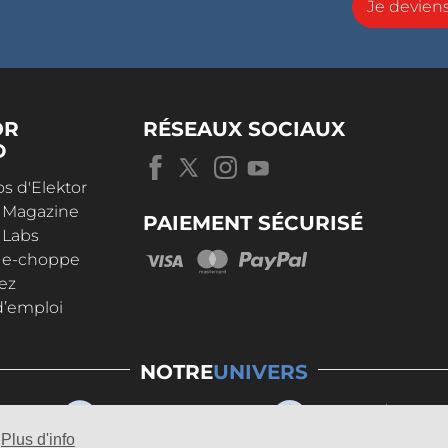
Je devie
OR
RÉSEAUX SOCIAUX
D
s d'Elektor
r Magazine
PAIEMENT SÉCURISÉ
 Labs
r e-choppe
ez
d’emploi
NOTRE
UNIVERS
Plus d'info