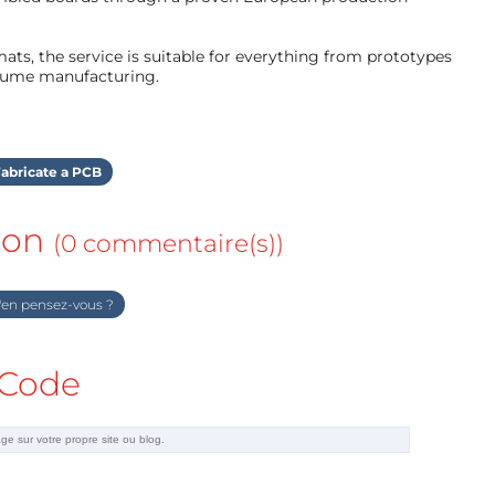
ts, the service is suitable for everything from prototypes
olume manufacturing.
abricate a PCB
ion
(0 commentaire(s))
en pensez-vous ?
Code