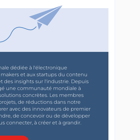
nale dédiée à l'électronique
x makers et aux startups du contenu
 des insights sur l'industrie. Depuis
ragé une communauté mondiale à
s solutions concrètes. Les membres
projets, de réductions dans notre
orer avec des innovateurs de premier
endre, de concevoir ou de développer
s connecter, à créer et à grandir.