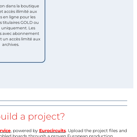
ion dans la boutique
et accès illimité aux
s en ligne pour les
titulaires GOLD ou
uniquement. Les
 avec abonnement
nt un accès limité aux
archives.
uild a project?
rvice
, powered by
Eurocircuits
. Upload the project files and
mbled boards through a proven European production