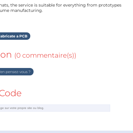
ts, the service is suitable for everything from prototypes
olume manufacturing.
abricate a PCB
ion
(0 commentaire(s))
en pensez-vous ?
Code