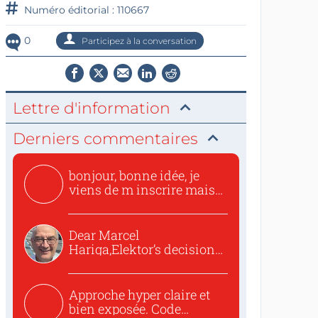
Numéro éditorial : 110667
0
Participez à la conversation
Lettre d'information
Derniers commentaires
bonjour, bonne idée, je
viens de m inscrire mais
o...
Dear Marcel
Hariga,Elektor’s decision
to republish...
Approche hyper claire et
bien exposée. Code