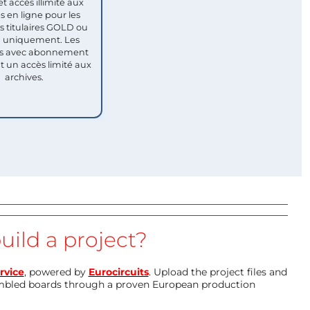
et accès illimité aux
s en ligne pour les
titulaires GOLD ou
uniquement. Les
 avec abonnement
nt un accès limité aux
archives.
uild a project?
rvice
, powered by
Eurocircuits
. Upload the project files and
mbled boards through a proven European production