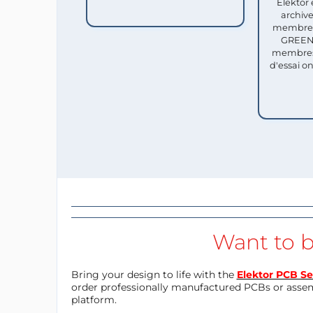
Elektor 
archive
membres 
GREEN 
membres
d'essai o
Want to b
Bring your design to life with the
Elektor PCB Se
order professionally manufactured PCBs or asse
platform.