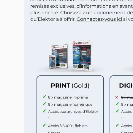
remises exclusives, d’informations en avan
plus encore. Choisissez un abonnement dè
qu’Elektor a à offrir.
Connectez-vous ici
si v
PRINT
(Gold)
DIG
8 x magazine imprimé
8 x m
8 x magazine numérique
8 x m
Accès aux archives d'Elektor
Accès 
*
*
Accès à 5000+ fichiers
Accès 
Gerber
Gerbe