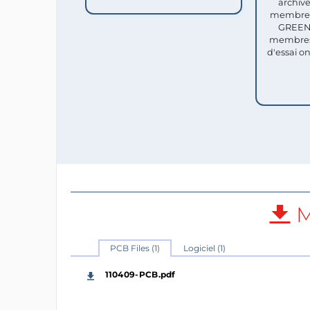
archive
membres 
GREEN 
membres
d'essai o
M
PCB Files (1)
Logiciel (1)
110409-PCB.pdf