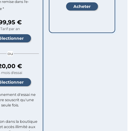
e remise dans l'e-
e *
99,95 €
Tarif par an
ou
20,00 €
 mois d'essai
nement d'essai ne
re souscrit qu'une
seule fois.​
ion dans la boutique
et accès illimité aux