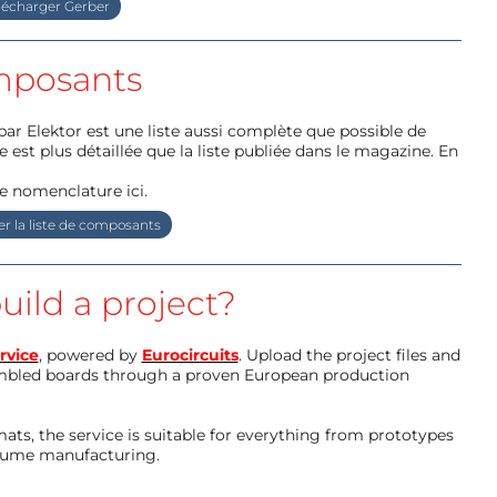
lécharger Gerber
posants
par Elektor est une liste aussi complète que possible de
e est plus détaillée que la liste publiée dans le magazine. En
e nomenclature ici.
r la liste de composants
uild a project?
rvice
, powered by
Eurocircuits
. Upload the project files and
mbled boards through a proven European production
ts, the service is suitable for everything from prototypes
olume manufacturing.