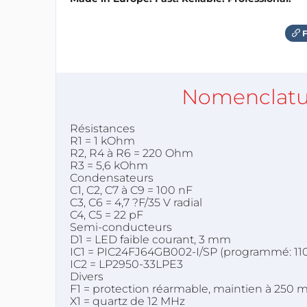
F
Nomenclatu
Résistances
R1 = 1 kOhm
R2, R4 à R6 = 220 Ohm
R3 = 5,6 kOhm
Condensateurs
C1, C2, C7 à C9 = 100 nF
C3, C6 = 4,7 ?F/35 V radial
C4, C5 = 22 pF
Semi-conducteurs
D1 = LED faible courant, 3 mm
IC1 = PIC24FJ64GB002-I/SP (programmé: 11
IC2 = LP2950-33LPE3
Divers
F1 = protection réarmable, maintien à 250
X1 = quartz de 12 MHz