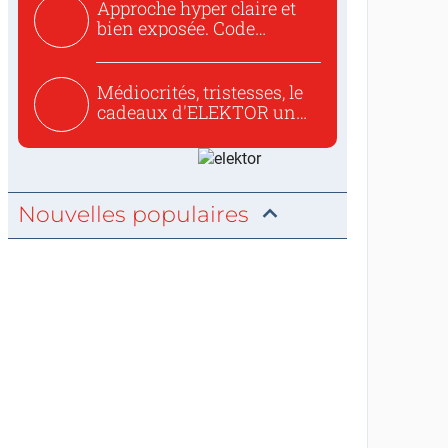
Approche hyper claire et
bien exposée. Code
concis...
Médiocrités, tristesses, le
cadeaux d'ELEKTOR un
c...
Nouvelles populaires