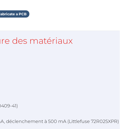
abricate a PCB
re des matériaux
0409-41)
 mA, déclenchement à 500 mA (Littlefuse 72R025XPR)