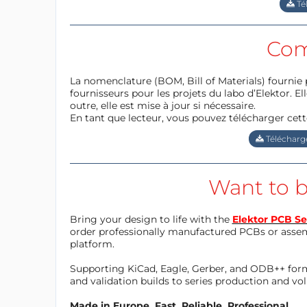
Té
Com
La nomenclature (BOM, Bill of Materials) fournie 
fournisseurs pour les projets du labo d’Elektor. Ell
outre, elle est mise à jour si nécessaire.
En tant que lecteur, vous pouvez télécharger cett
Télécharge
Want to b
Bring your design to life with the
Elektor PCB Se
order professionally manufactured PCBs or asse
platform.
Supporting KiCad, Eagle, Gerber, and ODB++ forma
and validation builds to series production and v
Made in Europe. Fast. Reliable. Professional.