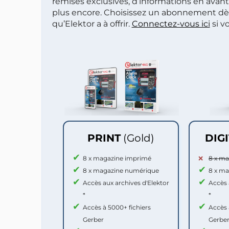
remises exclusives, d’informations en avan
plus encore. Choisissez un abonnement dè
qu’Elektor a à offrir.
Connectez-vous ici
si v
PRINT
(Gold)
DIG
8 x magazine imprimé
8 x m
8 x magazine numérique
8 x m
Accès aux archives d'Elektor
Accès 
*
*
Accès à 5000+ fichiers
Accès 
Gerber
Gerbe