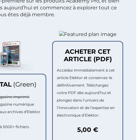
t-première sur les produits Academy Pro, et bien
s aujourd’hui et commencez à explorer tout ce
ous êtes déjà membre.
ACHETER CET
ARTICLE (PDF)
Accédez immédiatement à cet
article Elektor et conservez-le
ITAL
(Green)
définitivement. Téléchargez
votre PDF dès aujourd’hui et
agazine imprimé
plongez dans l’univers de
agazine numérique
l’innovation et de l’expertise en
aux archives d'Elektor
électronique d’Elektor.
à 5000+ fichiers
5,00 €
r