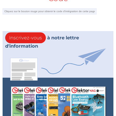
Inscrivez-vous
à notre lettre
d'information