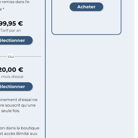
e remise dans l'e-
e *
99,95 €
Tarif par an
ou
20,00 €
 mois d'essai
nement d'essai ne
re souscrit qu'une
seule fois.​
ion dans la boutique
et accès illimité aux