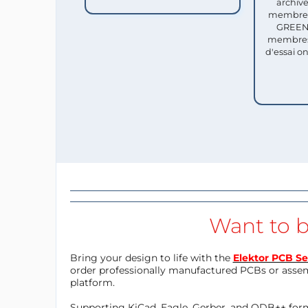
archive
membres 
GREEN 
membres
d'essai o
Want to b
Bring your design to life with the
Elektor PCB Se
order professionally manufactured PCBs or asse
platform.
Supporting KiCad, Eagle, Gerber, and ODB++ forma