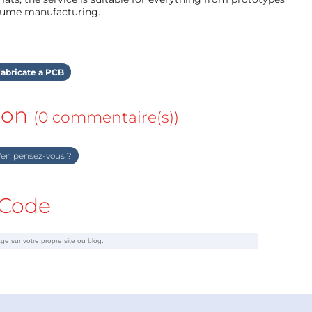
olume manufacturing.
abricate a PCB
ion
(0 commentaire(s))
en pensez-vous ?
Code