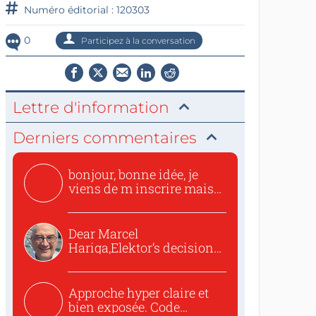
Numéro éditorial : 120303
0
Participez à la conversation
Lettre d'information
Derniers commentaires
bonjour, bonne idée, je
viens de m inscrire mais
o...
Dear Marcel
Hariga,Elektor’s decision
to republish...
Approche hyper claire et
bien exposée. Code