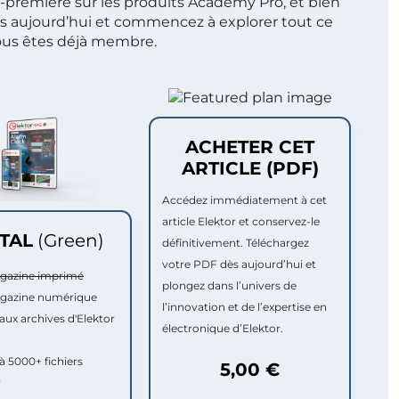
t-première sur les produits Academy Pro, et bien
s aujourd’hui et commencez à explorer tout ce
ous êtes déjà membre.
ACHETER CET
ARTICLE (PDF)
Accédez immédiatement à cet
article Elektor et conservez-le
ITAL
(Green)
définitivement. Téléchargez
votre PDF dès aujourd’hui et
agazine imprimé
plongez dans l’univers de
agazine numérique
l’innovation et de l’expertise en
aux archives d'Elektor
électronique d’Elektor.
à 5000+ fichiers
5,00 €
r