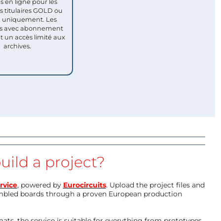
s en ligne pour les
titulaires GOLD ou
uniquement. Les
 avec abonnement
nt un accès limité aux
archives.
uild a project?
rvice
, powered by
Eurocircuits
. Upload the project files and
mbled boards through a proven European production
ts, the service is suitable for everything from prototypes