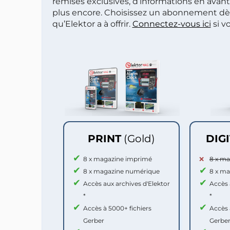
remises exclusives, d’informations en avan
plus encore. Choisissez un abonnement dè
qu’Elektor a à offrir.
Connectez-vous ici
si v
PRINT
(Gold)
DIG
8 x magazine imprimé
8 x m
8 x magazine numérique
8 x m
Accès aux archives d'Elektor
Accès 
*
*
Accès à 5000+ fichiers
Accès 
Gerber
Gerbe