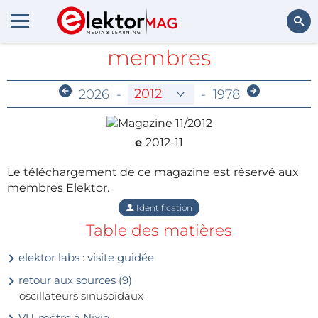
Archives réservées aux
membres
Rechercher
2026
-
-
1978
e
2012-11
Le téléchargement de ce magazine est réservé aux
membres Elektor.
Identification
Table des matières
elektor labs : visite guidée
retour aux sources (9)
oscillateurs sinusoïdaux
VU-mètre à Nixie