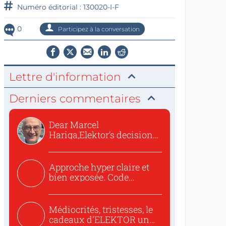
Numéro éditorial : 130020-I-F
0
Participez à la conversation
Lettre d'information
Derniers commentaires
Dear Marcel
Hariga,Elektor’s decision
to republish...
Approche hyper claire et
bien exposée. Code
concis...
Médiocrités, tristesses, le
cadeaux d'ELEKTOR un