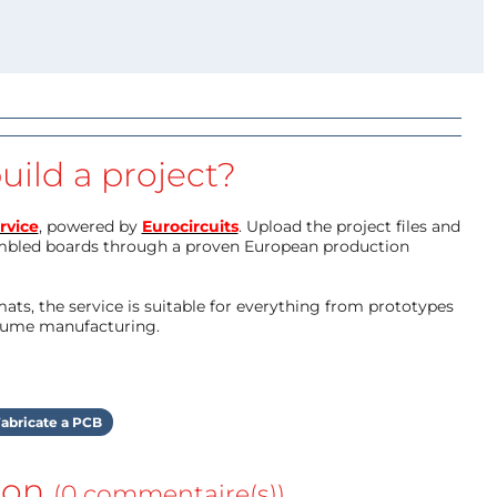
uild a project?
rvice
, powered by
Eurocircuits
. Upload the project files and
mbled boards through a proven European production
ts, the service is suitable for everything from prototypes
olume manufacturing.
abricate a PCB
ion
(0 commentaire(s))