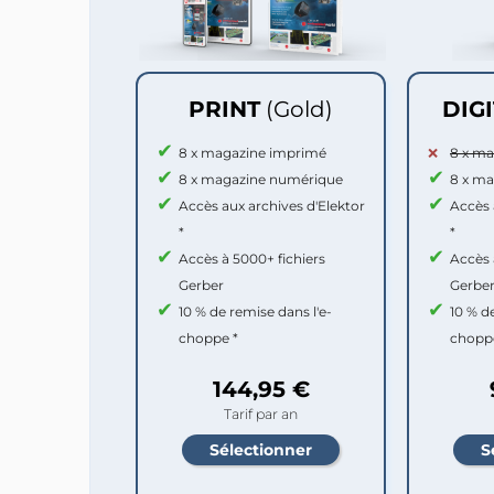
PRINT
(Gold)
DIG
8 x magazine imprimé
8 x m
8 x magazine numérique
8 x m
Accès aux archives d'Elektor
Accès 
*
*
Accès à 5000+ fichiers
Accès 
Gerber
Gerbe
10 % de remise dans l'e-
10 % d
choppe *
chopp
144,95 €
Tarif par an