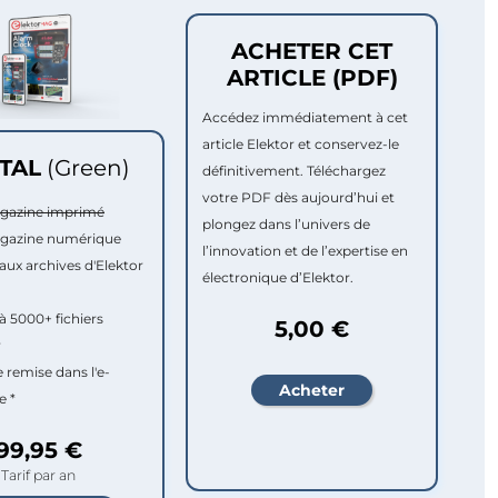
ACHETER CET
ARTICLE (PDF)
Accédez immédiatement à cet
article Elektor et conservez-le
ITAL
(Green)
définitivement. Téléchargez
votre PDF dès aujourd’hui et
agazine imprimé
plongez dans l’univers de
agazine numérique
l’innovation et de l’expertise en
aux archives d'Elektor
électronique d’Elektor.
à 5000+ fichiers
5,00 €
r
e remise dans l'e-
e *
99,95 €
Tarif par an