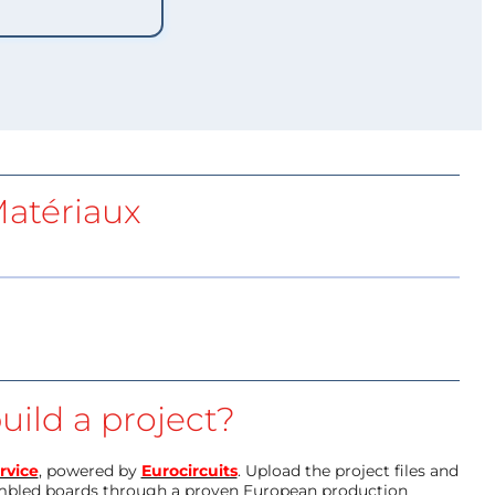
atériaux
uild a project?
rvice
, powered by
Eurocircuits
. Upload the project files and
mbled boards through a proven European production