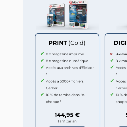
PRINT
(Gold)
DIG
8 x magazine imprimé
8 x m
8 x magazine numérique
8 x m
Accès aux archives d'Elektor
Accès 
*
*
Accès à 5000+ fichiers
Accès 
Gerber
Gerbe
10 % de remise dans l'e-
10 % d
choppe *
chopp
144,95 €
Tarif par an