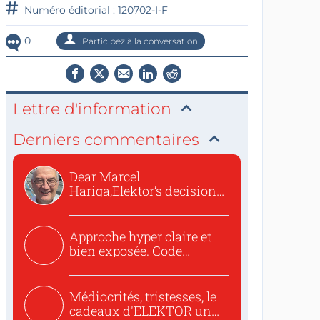
Numéro éditorial : 120702-I-F
0
Participez à la conversation
Lettre d'information
Derniers commentaires
Dear Marcel
Hariga,Elektor’s decision
to republish...
Approche hyper claire et
bien exposée. Code
concis...
Médiocrités, tristesses, le
cadeaux d'ELEKTOR un