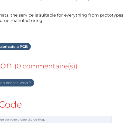
ts, the service is suitable for everything from prototypes
olume manufacturing.
abricate a PCB
ion
(0 commentaire(s))
en pensez-vous ?
Code