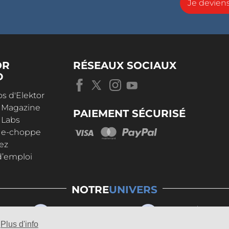
Je devie
OR
RÉSEAUX SOCIAUX
D
s d'Elektor
r Magazine
PAIEMENT SÉCURISÉ
 Labs
r e-choppe
ez
d’emploi
NOTRE
UNIVERS
Plus d'info