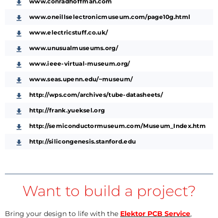
www.conradhoffman.com
www.oneillselectronicmuseum.com/page10g.html
www.electricstuff.co.uk/
www.unusualmuseums.org/
www.ieee-virtual-museum.org/
www.seas.upenn.edu/~museum/
http://wps.com/archives/tube-datasheets/
http://frank.yueksel.org
http://semiconductormuseum.com/Museum_Index.htm
http://silicongenesis.stanford.edu
Want to build a project?
Bring your design to life with the
Elektor PCB Service
,