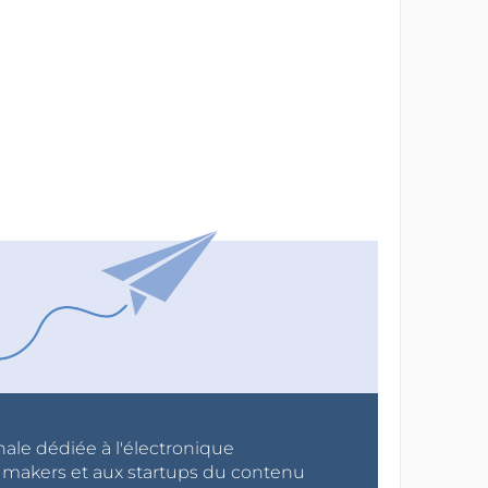
nale dédiée à l'électronique
x makers et aux startups du contenu