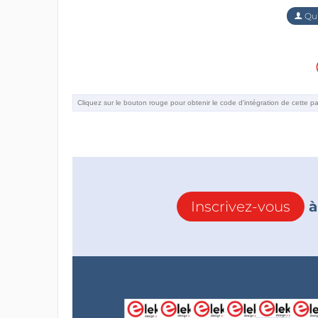
Qu'
Inscrivez-vous
à