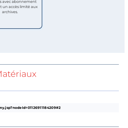
 avec abonnement
nt un accès limité aux
archives.
atériaux
my.jsp?nodeId=01126911184209#2