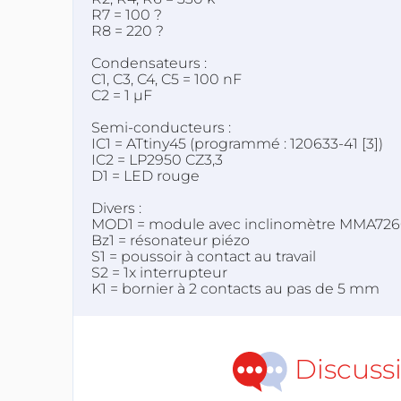
R7 = 100 ?
R8 = 220 ?
Condensateurs :
C1, C3, C4, C5 = 100 nF
C2 = 1 µF
Semi-conducteurs :
IC1 = ATtiny45 (programmé : 120633-41 [3])
IC2 = LP2950 CZ3,3
D1 = LED rouge
Divers :
MOD1 = module avec inclinomètre MMA7260
Bz1 = résonateur piézo
S1 = poussoir à contact au travail
S2 = 1x interrupteur
K1 = bornier à 2 contacts au pas de 5 mm
Discuss