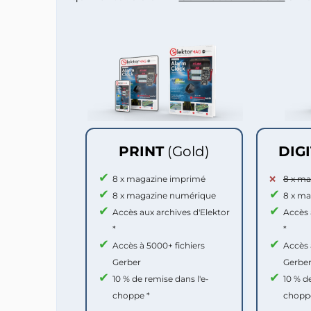
PRINT
(Gold)
DIG
8 x magazine imprimé
8 x m
8 x magazine numérique
8 x m
Accès aux archives d'Elektor
Accès 
*
*
Accès à 5000+ fichiers
Accès 
Gerber
Gerbe
10 % de remise dans l'e-
10 % d
choppe *
chopp