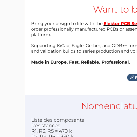
Want to b
Bring your design to life with the
Elektor PCB Se
order professionally manufactured PCBs or asse
platform.
Supporting KiCad, Eagle, Gerber, and ODB++ forma
and validation builds to series production and v
Made in Europe. Fast. Reliable. Professional.
F
Nomenclatu
Liste des composants
Résistances :
R1, R3, R5 = 470 k
R2, R4, R6 = 330 k