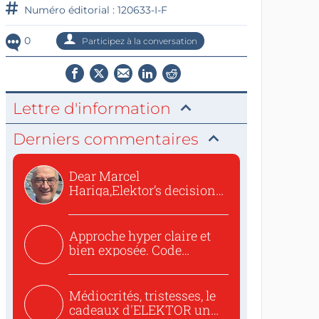
Numéro éditorial : 120633-I-F
0
Participez à la conversation
Lettre d'information
Derniers commentaires
Dear Marcel
Hariga,Elektor’s decision
to republish...
Approche hyper claire et
bien exposée. Code
concis...
Médiocrités, tristesses, le
cadeaux d'ELEKTOR un