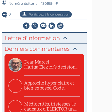
Numéro éditorial : 130195-I-F
0
Participez à la conversation
Lettre d'information
Derniers commentaires
Dear Marcel
Hariga,Elektor’s decision
to republish...
Approche hyper claire et
bien exposée. Code
concis...
Médiocrités, tristesses, le
cadeaux d'ELEKTOR un