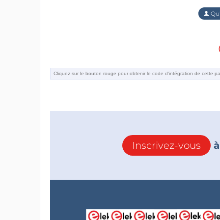
Qu'
Inscrivez-vous
à