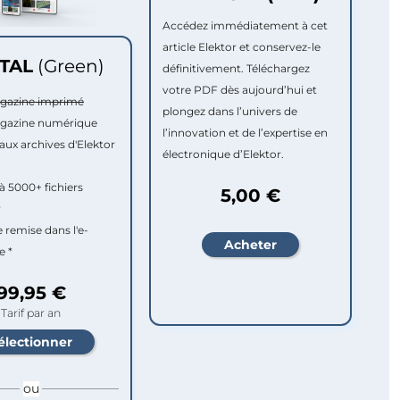
Accédez immédiatement à cet
article Elektor et conservez-le
ITAL
(Green)
définitivement. Téléchargez
votre PDF dès aujourd’hui et
agazine imprimé
plongez dans l’univers de
agazine numérique
l’innovation et de l’expertise en
aux archives d'Elektor
électronique d’Elektor.
à 5000+ fichiers
5,00 €
r
e remise dans l'e-
e *
99,95 €
Tarif par an
ou