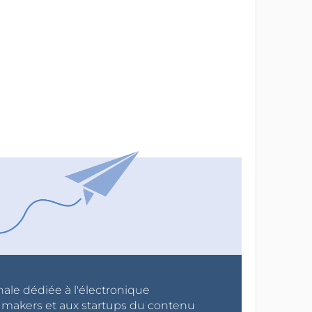
nale dédiée à l'électronique
x makers et aux startups du contenu