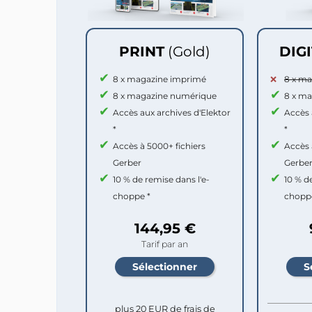
PRINT
(Gold)
DIG
8 x magazine imprimé
8 x m
8 x magazine numérique
8 x m
Accès aux archives d'Elektor
Accès 
*
*
Accès à 5000+ fichiers
Accès 
Gerber
Gerbe
10 % de remise dans l'e-
10 % d
choppe *
chopp
144,95 €
Tarif par an
plus 20 EUR de frais de