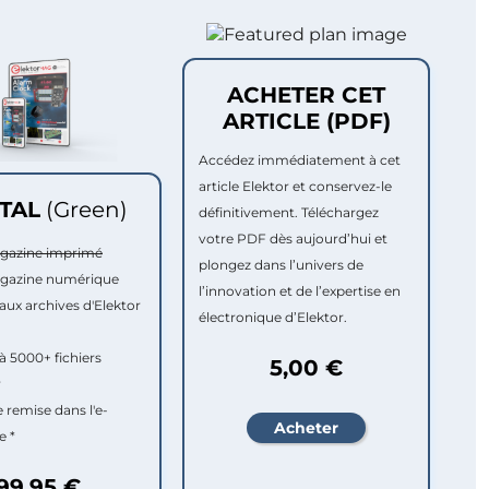
ACHETER CET
ARTICLE (PDF)
Accédez immédiatement à cet
article Elektor et conservez-le
ITAL
(Green)
définitivement. Téléchargez
votre PDF dès aujourd’hui et
agazine imprimé
plongez dans l’univers de
agazine numérique
l’innovation et de l’expertise en
aux archives d'Elektor
électronique d’Elektor.
à 5000+ fichiers
5,00 €
r
e remise dans l'e-
e *
99,95 €