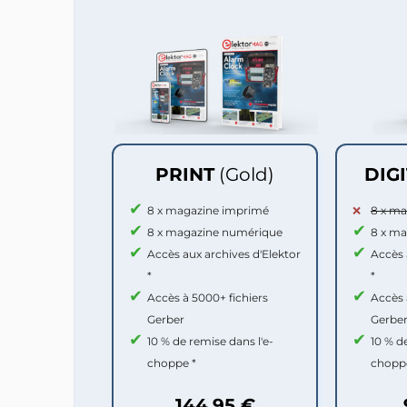
PRINT
(Gold)
DIG
8 x magazine imprimé
8 x m
8 x magazine numérique
8 x m
Accès aux archives d'Elektor
Accès 
*
*
Accès à 5000+ fichiers
Accès 
Gerber
Gerbe
10 % de remise dans l'e-
10 % d
choppe *
chopp
144,95 €