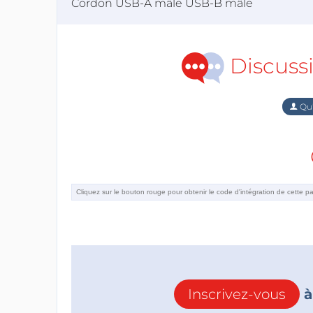
Cordon USB-A mâle USB-B mâle
Discuss
Qu'
Inscrivez-vous
à