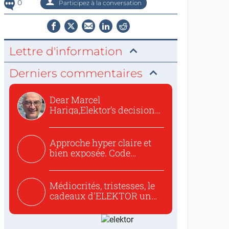
0
Participez à la conversation
Lettre d'information
Derniers commentaires
Dear Marcel
Hariga,Elektor’s decision
to republish...
Approche hyper claire et
bien exposée. Code
concis...
Médiocrités, tristesses, le
cadeaux d'ELEKTOR un
c...