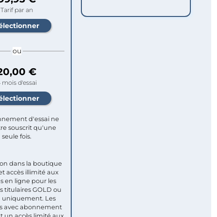
Tarif par an
ou
20,00 €
 mois d'essai
nement d'essai ne
re souscrit qu'une
seule fois.​
ion dans la boutique
et accès illimité aux
s en ligne pour les
titulaires GOLD ou
uniquement. Les
 avec abonnement
nt un accès limité aux