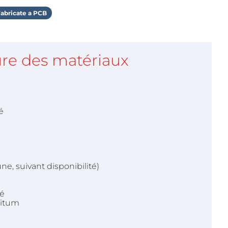
abricate a PCB
re des matériaux
é
e, suivant disponibilité)
é
bitum