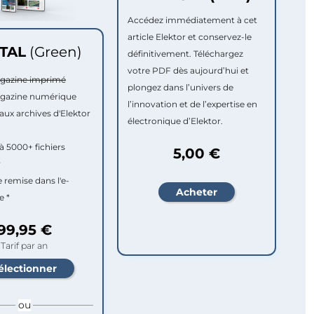
Accédez immédiatement à cet
article Elektor et conservez-le
ITAL
(Green)
définitivement. Téléchargez
votre PDF dès aujourd’hui et
agazine imprimé
plongez dans l’univers de
agazine numérique
l’innovation et de l’expertise en
aux archives d'Elektor
électronique d’Elektor.
à 5000+ fichiers
5,00 €
r
e remise dans l'e-
e *
99,95 €
Tarif par an
ou