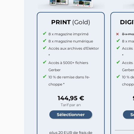
PRINT
(Gold)
DIG
8 x magazine imprimé
8 x m
8 x magazine numérique
8 x m
Accès aux archives d'Elektor
Accès 
*
*
Accès à 5000+ fichiers
Accès 
Gerber
Gerbe
10 % de remise dans l'e-
10 % d
choppe *
chopp
144,95 €
Tarif par an
plus 20 EUR de frais de