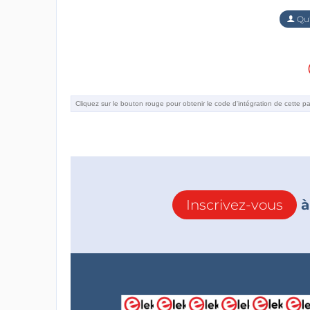
Qu'
Inscrivez-vous
à