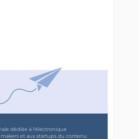
nale dédiée à l'électronique
x makers et aux startups du contenu