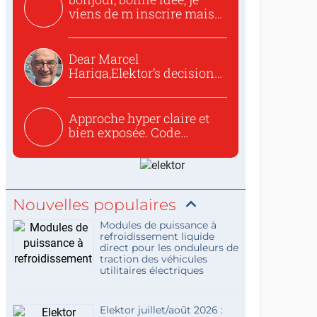
viens de m inscrire mais
o...
Dear Marcel
Hariga,Elektor’s decision
to republish...
Approche hyper claire et
bien exposée. Code
concis...
Nouvelles populaires
Modules de puissance à
refroidissement liquide
direct pour les onduleurs de
traction des véhicules
utilitaires électriques
Elektor juillet/août 2026 :