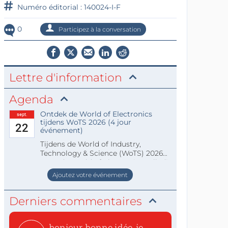
Numéro éditorial : 140024-I-F
0
Participez à la conversation
Lettre d'information
Agenda
Ontdek de World of Electronics
sept.
tijdens WoTS 2026 (4 jour
22
événement)
Tijdens de World of Industry,
Technology & Science (WoTS) 2026
staat de World of Electronics volledi
Ajoutez votre événement
Derniers commentaires
bonjour, bonne idée, je