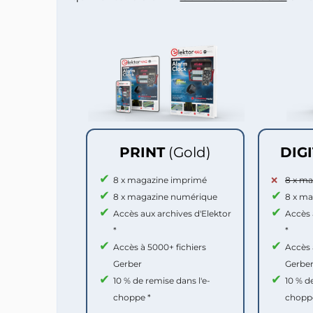
PRINT
(Gold)
DIG
8 x magazine imprimé
8 x m
8 x magazine numérique
8 x m
Accès aux archives d'Elektor
Accès 
*
*
Accès à 5000+ fichiers
Accès 
Gerber
Gerbe
10 % de remise dans l'e-
10 % d
choppe *
chopp