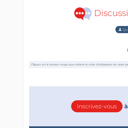
Discuss
Qu'
Inscrivez-vous
à