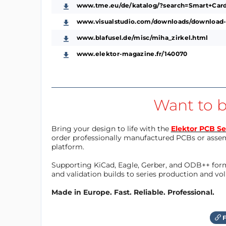
www.tme.eu/de/katalog/?search=Smart+Card
www.visualstudio.com/downloads/download-
www.blafusel.de/misc/miha_zirkel.html
www.elektor-magazine.fr/140070
Want to b
Bring your design to life with the
Elektor PCB Se
order professionally manufactured PCBs or asse
platform.
Supporting KiCad, Eagle, Gerber, and ODB++ forma
and validation builds to series production and v
Made in Europe. Fast. Reliable. Professional.
F