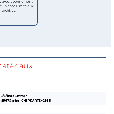
 avec abonnement
nt un accès limité aux
archives.
atériaux
B/3/index.html?
5967&artnr=CHIPKARTE+256B