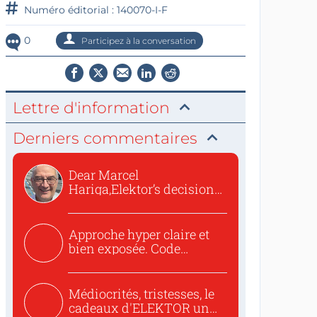
Numéro éditorial : 140070-I-F
0
Participez à la conversation
Lettre d'information
Derniers commentaires
Dear Marcel
Hariga,Elektor’s decision
to republish...
Approche hyper claire et
bien exposée. Code
concis...
Médiocrités, tristesses, le
cadeaux d'ELEKTOR un