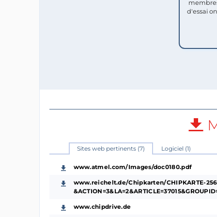
membres
d'essai o
M
Sites web pertinents (7)
Logiciel (1)
www.atmel.com/Images/doc0180.pdf
www.reichelt.de/Chipkarten/CHIPKARTE-256
&ACTION=3&LA=2&ARTICLE=37015&GROUPID=
www.chipdrive.de