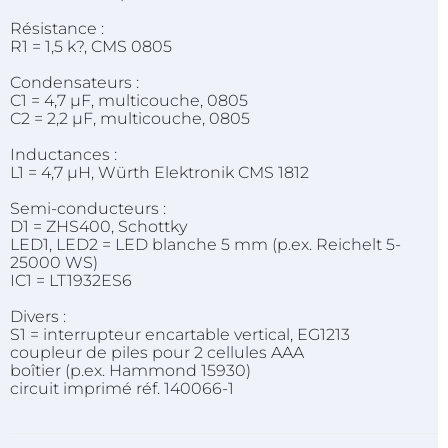
Résistance :
R1 = 1,5 k?, CMS 0805
Condensateurs :
C1 = 4,7 µF, multicouche, 0805
C2 = 2,2 µF, multicouche, 0805
Inductances :
L1 = 4,7 µH, Würth Elektronik CMS 1812
Semi-conducteurs :
D1 = ZHS400, Schottky
LED1, LED2 = LED blanche 5 mm (p.ex. Reichelt 5-
25000 WS)
IC1 = LT1932ES6
Divers :
S1 = interrupteur encartable vertical, EG1213
coupleur de piles pour 2 cellules AAA
boîtier (p.ex. Hammond 15930)
circuit imprimé réf. 140066-1