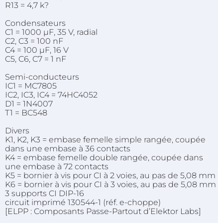
R13 = 4,7 k?
Condensateurs
C1 = 1000 µF, 35 V, radial
C2, C3 = 100 nF
C4 = 100 µF, 16 V
C5, C6, C7 = 1 nF
Semi-conducteurs
IC1 = MC7805
IC2, IC3, IC4 = 74HC4052
D1 = 1N4007
T1 = BC548
Divers
K1, K2, K3 = embase femelle simple rangée, coupée
dans une embase à 36 contacts
K4 = embase femelle double rangée, coupée dans
une embase à 72 contacts
K5 = bornier à vis pour CI à 2 voies, au pas de 5,08 mm
K6 = bornier à vis pour CI à 3 voies, au pas de 5,08 mm
3 supports CI DIP-16
circuit imprimé 130544-1 (réf. e-choppe)
[ELPP : Composants Passe-Partout d’Elektor Labs]