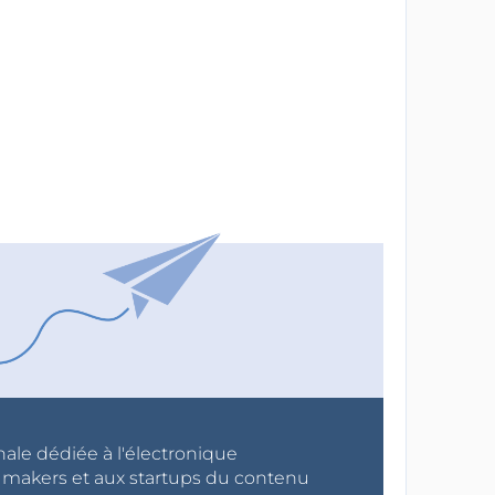
nale dédiée à l'électronique
x makers et aux startups du contenu