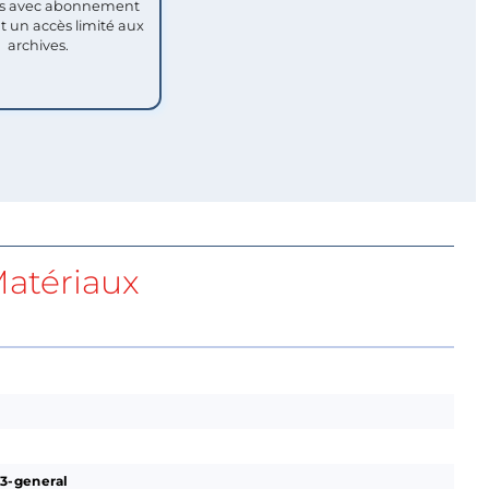
 avec abonnement
nt un accès limité aux
archives.
atériaux
3-general