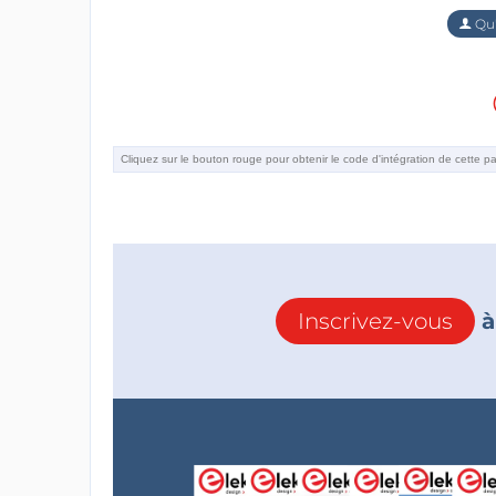
Qu'
Inscrivez-vous
à