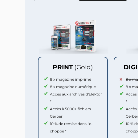
PRINT
(Gold)
DIG
8 x magazine imprimé
8 x m
8 x magazine numérique
8 x m
Accès aux archives d'Elektor
Accès 
*
*
Accès à 5000+ fichiers
Accès 
Gerber
Gerbe
10 % de remise dans l'e-
10 % d
choppe *
chopp