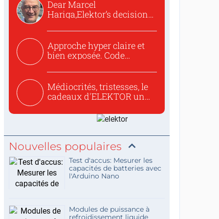
Dear Marcel
Hariga,Elektor’s decision
to republish...
Approche hyper claire et
bien exposée. Code
concis...
Médiocrités, tristesses, le
cadeaux d'ELEKTOR un
c...
Nouvelles populaires
Test d'accus: Mesurer les
capacités de batteries avec
l'Arduino Nano
Modules de puissance à
refroidissement liquide