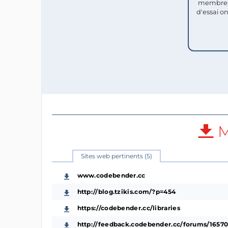
membres
d'essai o
M
Sites web pertinents (5)
www.codebender.cc
http://blog.tzikis.com/?p=454
https://codebender.cc/libraries
http://feedback.codebender.cc/forums/16570