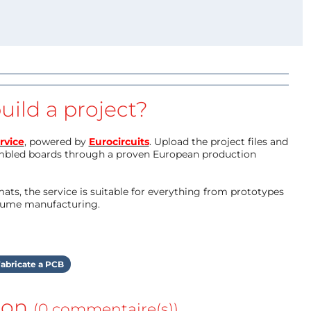
uild a project?
rvice
, powered by
Eurocircuits
. Upload the project files and
mbled boards through a proven European production
ts, the service is suitable for everything from prototypes
olume manufacturing.
abricate a PCB
ion
(0 commentaire(s))