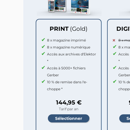
PRINT
(Gold)
DIG
8 x magazine imprimé
8 x m
8 x magazine numérique
8 x m
Accès aux archives d'Elektor
Accès 
*
*
Accès à 5000+ fichiers
Accès 
Gerber
Gerbe
10 % de remise dans l'e-
10 % d
choppe *
chopp
144,95 €
Tarif par an