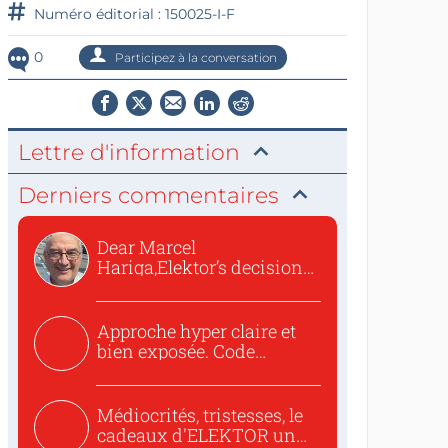
Numéro éditorial : 150025-I-F
0
Participez à la conversation
Lettre d'information
Derniers commentaires
Dear Marcel
Hariga,Elektor’s decision
to republish...
Approche hyper claire et
bien exposée. Code
concis...
Médiocrités, tristesses, le
cadeaux d'ELEKTOR un