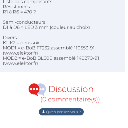
Liste des composants
Résistances :
R1 à R6 = 470 ?
Semi-conducteurs :
D1 à D6 = LED 3 mm (couleur au choix)
Divers :
K1, K2 = poussoir
MOD1 = e-BoB FT232 assemblé 110553-91
(www.elektor.fr)
MOD2 = e-BoB BL600 assemblé 140270-91
(www.elektor.fr)
Discussion
(0 commentaire(s))
Qu'en pensez-vous ?