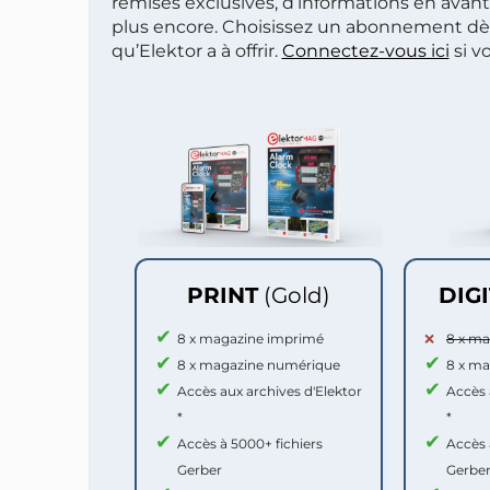
remises exclusives, d’informations en avan
plus encore. Choisissez un abonnement dè
qu’Elektor a à offrir.
Connectez-vous ici
si v
PRINT
(Gold)
DIG
8 x magazine imprimé
8 x m
8 x magazine numérique
8 x m
Accès aux archives d'Elektor
Accès 
*
*
Accès à 5000+ fichiers
Accès 
Gerber
Gerbe