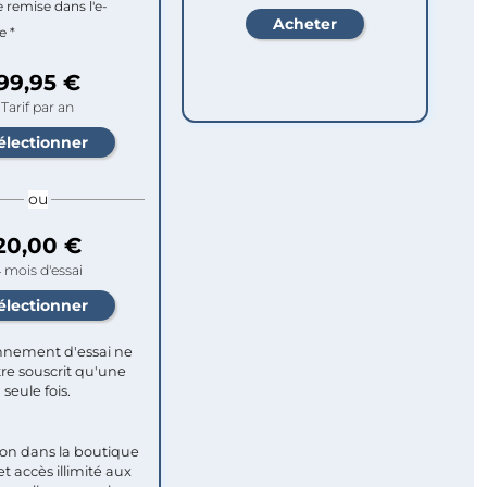
e remise dans l'e-
e *
99,95 €
Tarif par an
ou
20,00 €
 mois d'essai
nement d'essai ne
re souscrit qu'une
seule fois.​
ion dans la boutique
et accès illimité aux