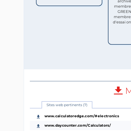
archive
membres 
GREEN 
membres
d'essai o
M
Sites web pertinents (7)
www.calculatoredge.com/#electronics
www.daycounter.com/Calculators/