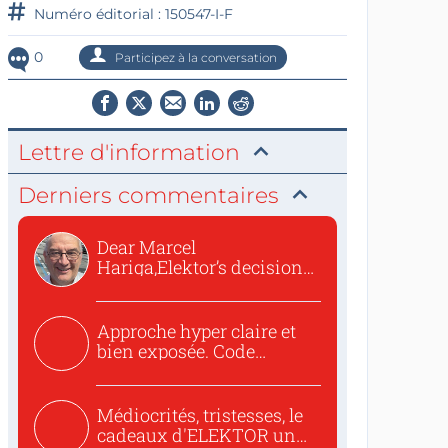
Numéro éditorial : 150547-I-F
0
Participez à la conversation
Lettre d'information
Derniers commentaires
Dear Marcel
Hariga,Elektor’s decision
to republish...
Approche hyper claire et
bien exposée. Code
concis...
Médiocrités, tristesses, le
cadeaux d'ELEKTOR un