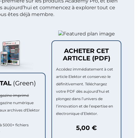
t-première sur les produits Academy Pro, et bien
s aujourd’hui et commencez à explorer tout ce
ous êtes déjà membre.
ACHETER CET
ARTICLE (PDF)
Accédez immédiatement à cet
article Elektor et conservez-le
ITAL
(Green)
définitivement. Téléchargez
votre PDF dès aujourd’hui et
agazine imprimé
plongez dans l’univers de
agazine numérique
l’innovation et de l’expertise en
aux archives d'Elektor
électronique d’Elektor.
à 5000+ fichiers
5,00 €
r