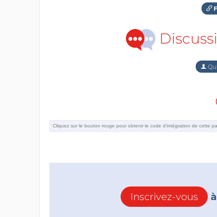
F
Discuss
Qu'
Inscrivez-vous
à