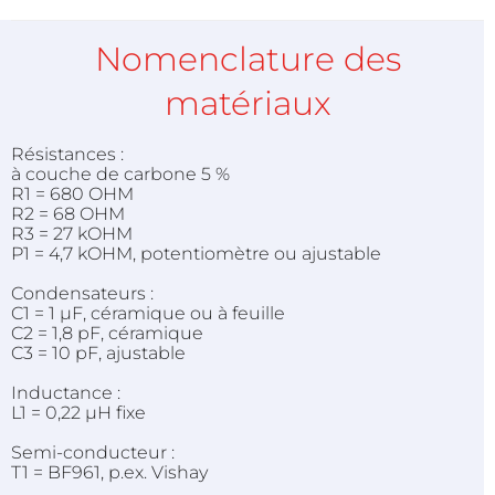
Nomenclature des
matériaux
Résistances :
à couche de carbone 5 %
R1 = 680 OHM
R2 = 68 OHM
R3 = 27 kOHM
P1 = 4,7 kOHM, potentiomètre ou ajustable
Condensateurs :
C1 = 1 µF, céramique ou à feuille
C2 = 1,8 pF, céramique
C3 = 10 pF, ajustable
Inductance :
L1 = 0,22 µH fixe
Semi-conducteur :
T1 = BF961, p.ex. Vishay