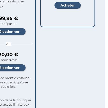
e remise dans l'e-
e *
99,95 €
Tarif par an
ou
20,00 €
 mois d'essai
nement d'essai ne
re souscrit qu'une
seule fois.​
ion dans la boutique
et accès illimité aux