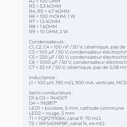
R2 = 100 OHM
R3 = 3,3 kOHM
R4, R5 = 4,7 kOHM
R6 = 100 mOHM, 1 W
R7 = 1,5 kOHM
R8 = 1 kOHM
R9 = 10 OHM, 2 W
Condensateurs :
C1, C2, C4 = 100 nF / 50 V, céramique, pas d
C3 = 100 µF / 50 V, condensateur électrochi
C5 = 220 µF / 50 V, condensateur électrochi
C6 = 1000 µF / 50 V, condensateur électroch
C7 = 33 nF / 50 V, céramique, pas de 5,08 
Inductance :
L1 = 100 µH, 190 mΩ, 900 mA, verticale, M
Semi-conducteurs :
D1 à D3 = 1N4007
D4 = 1N5817*
LED1 = bicolore, 5 mm, cathode commune
LED2 = rouge, 3 mm
T1 = FQP27P06X, canal P, 70 mΩ
T2 = IRF540NPBF, canal N, 44 mΩ