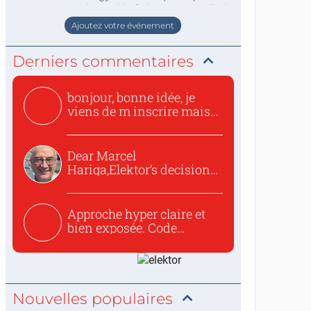
staat de World of Electronics volledi
Ajoutez votre événement
Derniers commentaires
bonjour, bonne idée, je
viens de m inscrire mais
o...
Dear Marcel
Hariga,Elektor’s decision
to republish...
Approche hyper claire et
bien exposée. Code
concis...
Nouvelles populaires