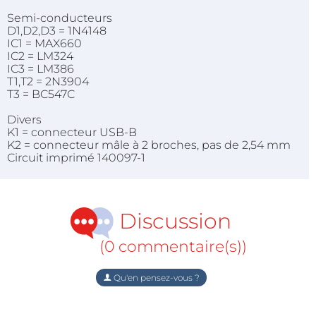
Semi-conducteurs
D1,D2,D3 = 1N4148
IC1 = MAX660
IC2 = LM324
IC3 = LM386
T1,T2 = 2N3904
T3 = BC547C
Divers
K1 = connecteur USB-B
K2 = connecteur mâle à 2 broches, pas de 2,54 mm
Circuit imprimé 140097-1
Discussion
(0 commentaire(s))
Qu'en pensez-vous ?