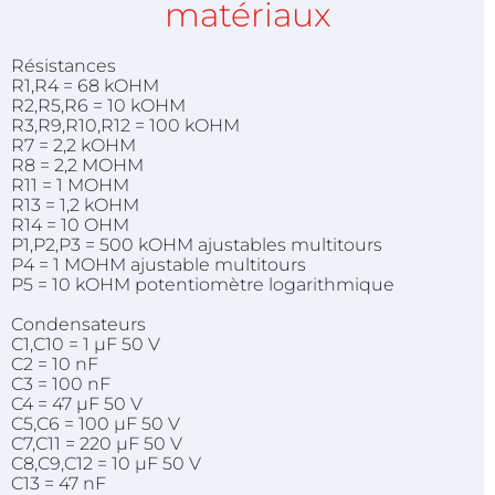
matériaux
Résistances
R1,R4 = 68 kOHM
R2,R5,R6 = 10 kOHM
R3,R9,R10,R12 = 100 kOHM
R7 = 2,2 kOHM
R8 = 2,2 MOHM
R11 = 1 MOHM
R13 = 1,2 kOHM
R14 = 10 OHM
P1,P2,P3 = 500 kOHM ajustables multitours
P4 = 1 MOHM ajustable multitours
P5 = 10 kOHM potentiomètre logarithmique
Condensateurs
C1,C10 = 1 µF 50 V
C2 = 10 nF
C3 = 100 nF
C4 = 47 µF 50 V
C5,C6 = 100 µF 50 V
C7,C11 = 220 µF 50 V
C8,C9,C12 = 10 µF 50 V
C13 = 47 nF