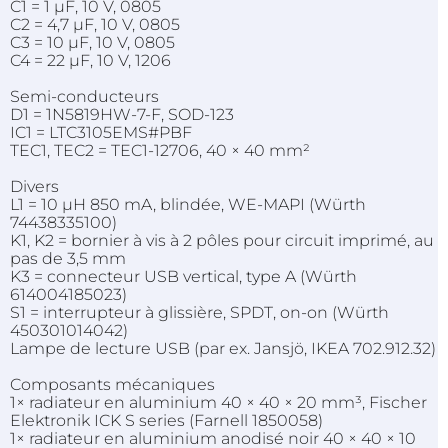
C1 = 1 µF, 10 V, 0805
C2 = 4,7 µF, 10 V, 0805
C3 = 10 µF, 10 V, 0805
C4 = 22 µF, 10 V, 1206
Semi-conducteurs
D1 = 1N5819HW-7-F, SOD-123
IC1 = LTC3105EMS#PBF
TEC1, TEC2 = TEC1-12706, 40 × 40 mm²
Divers
L1 = 10 µH 850 mA, blindée, WE-MAPI (Würth
74438335100)
K1, K2 = bornier à vis à 2 pôles pour circuit imprimé, au
pas de 3,5 mm
K3 = connecteur USB vertical, type A (Würth
614004185023)
S1 = interrupteur à glissière, SPDT, on-on (Würth
450301014042)
Lampe de lecture USB (par ex. Jansjö, IKEA 702.912.32)
Composants mécaniques
1× radiateur en aluminium 40 × 40 × 20 mm³, Fischer
Elektronik ICK S series (Farnell 1850058)
1× radiateur en aluminium anodisé noir 40 × 40 × 10