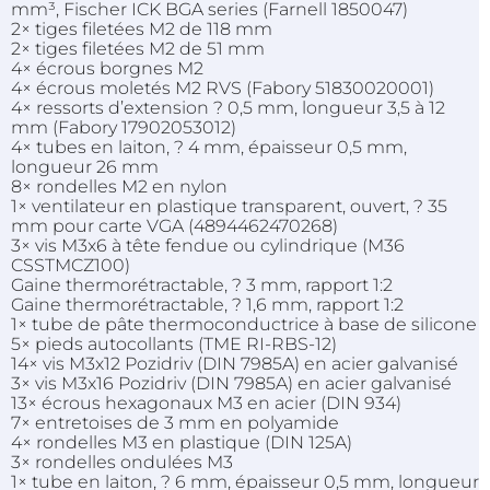
mm³, Fischer ICK BGA series (Farnell 1850047)
2× tiges filetées M2 de 118 mm
2× tiges filetées M2 de 51 mm
4× écrous borgnes M2
4× écrous moletés M2 RVS (Fabory 51830020001)
4× ressorts d’extension ? 0,5 mm, longueur 3,5 à 12
mm (Fabory 17902053012)
4× tubes en laiton, ? 4 mm, épaisseur 0,5 mm,
longueur 26 mm
8× rondelles M2 en nylon
1× ventilateur en plastique transparent, ouvert, ? 35
mm pour carte VGA (4894462470268)
3× vis M3x6 à tête fendue ou cylindrique (M36
CSSTMCZ100)
Gaine thermorétractable, ? 3 mm, rapport 1:2
Gaine thermorétractable, ? 1,6 mm, rapport 1:2
1× tube de pâte thermoconductrice à base de silicone
5× pieds autocollants (TME RI-RBS-12)
14× vis M3x12 Pozidriv (DIN 7985A) en acier galvanisé
3× vis M3x16 Pozidriv (DIN 7985A) en acier galvanisé
13× écrous hexagonaux M3 en acier (DIN 934)
7× entretoises de 3 mm en polyamide
4× rondelles M3 en plastique (DIN 125A)
3× rondelles ondulées M3
1× tube en laiton, ? 6 mm, épaisseur 0,5 mm, longueur