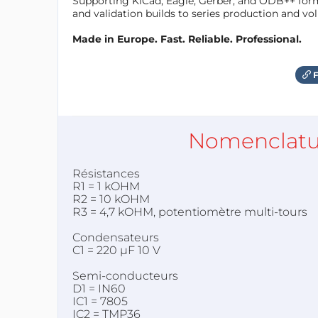
Supporting KiCad, Eagle, Gerber, and ODB++ forma
and validation builds to series production and v
Made in Europe. Fast. Reliable. Professional.
F
Nomenclatu
Résistances
R1 = 1 kOHM
R2 = 10 kOHM
R3 = 4,7 kOHM, potentiomètre multi-tours
Condensateurs
C1 = 220 µF 10 V
Semi-conducteurs
D1 = IN60
IC1 = 7805
IC2 = TMP36