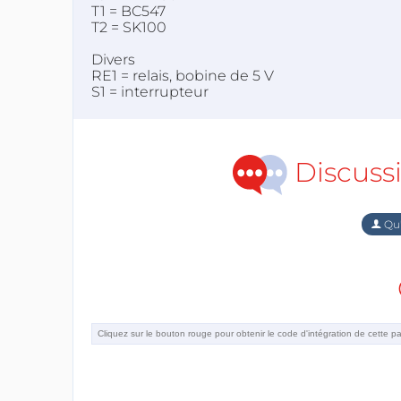
T1 = BC547
T2 = SK100
Divers
RE1 = relais, bobine de 5 V
S1 = interrupteur
Discuss
Qu'