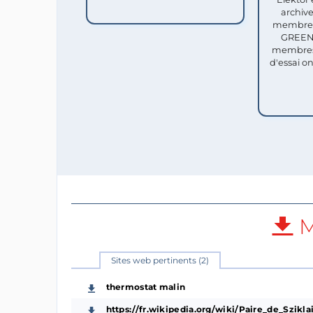
archive
membres 
GREEN 
membres
d'essai o
M
Sites web pertinents (2)
thermostat malin
https://fr.wikipedia.org/wiki/Paire_de_Szikla