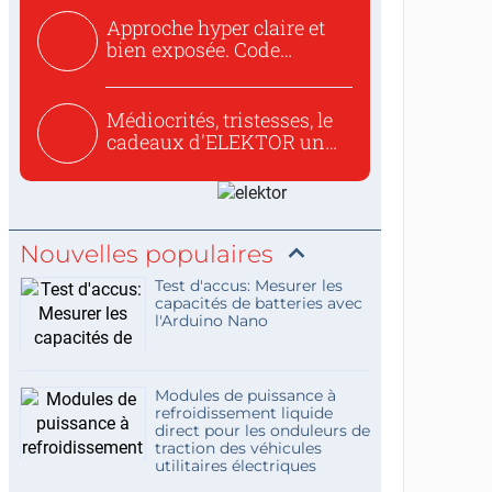
Approche hyper claire et
bien exposée. Code
concis...
Médiocrités, tristesses, le
cadeaux d'ELEKTOR un
c...
Nouvelles populaires
Test d'accus: Mesurer les
capacités de batteries avec
l'Arduino Nano
Modules de puissance à
refroidissement liquide
direct pour les onduleurs de
traction des véhicules
utilitaires électriques