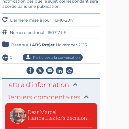
notification dès que le sujet correspondant sera
abordé dans une publication.
Dernière mise à jour : 13-10-2017
Numéro éditorial : 150717-I-F
Basé sur
LABS Projet
November 2015
0
Participez à la conversation
Lettre d'information
Derniers commentaires
Dear Marcel
Hariga,Elektor’s decision
to republish...