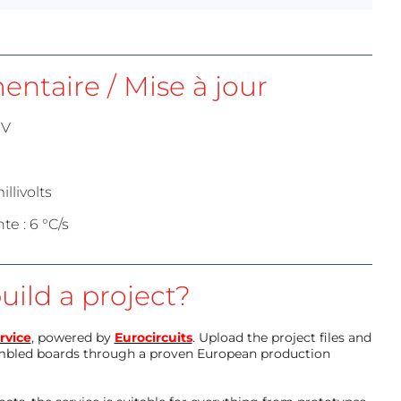
ntaire / Mise à jour
 V
llivolts
e : 6 °C/s
uild a project?
rvice
, powered by
Eurocircuits
. Upload the project files and
mbled boards through a proven European production