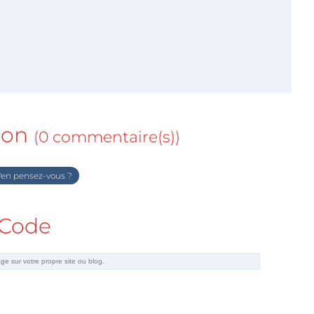
ion
(0 commentaire(s))
en pensez-vous ?
Code