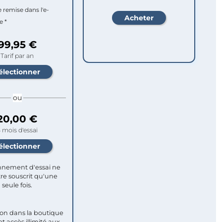
e remise dans l'e-
e *
99,95 €
Tarif par an
ou
20,00 €
 mois d'essai
nement d'essai ne
re souscrit qu'une
seule fois.​
ion dans la boutique
et accès illimité aux