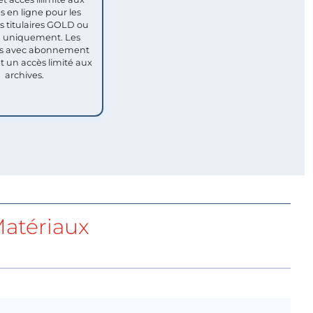
s en ligne pour les
titulaires GOLD ou
uniquement. Les
 avec abonnement
nt un accès limité aux
archives.
atériaux
i