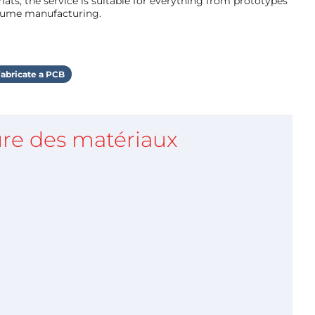
ts, the service is suitable for everything from prototypes
olume manufacturing.
abricate a PCB
re des matériaux