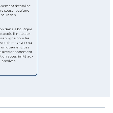
nement d'essai ne
re souscrit qu'une
seule fois.​
ion dans la boutique
et accès illimité aux
s en ligne pour les
titulaires GOLD ou
uniquement. Les
 avec abonnement
nt un accès limité aux
archives.