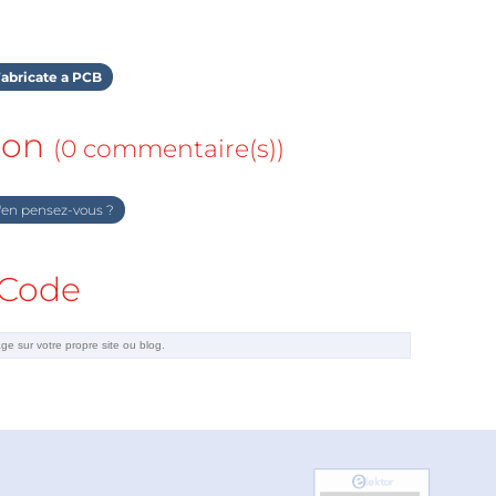
abricate a PCB
ion
(0 commentaire(s))
en pensez-vous ?
Code