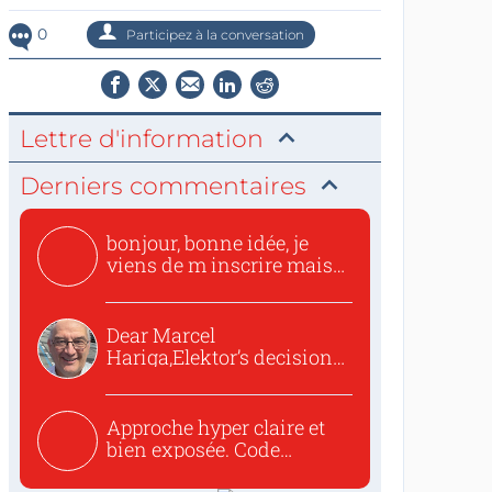
0
Participez à la conversation
Lettre d'information
Derniers commentaires
bonjour, bonne idée, je
viens de m inscrire mais
o...
Dear Marcel
Hariga,Elektor’s decision
to republish...
Approche hyper claire et
bien exposée. Code
concis...