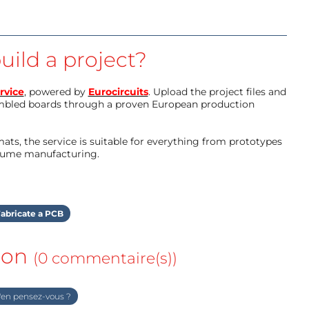
uild a project?
rvice
, powered by
Eurocircuits
. Upload the project files and
mbled boards through a proven European production
ts, the service is suitable for everything from prototypes
olume manufacturing.
abricate a PCB
ion
(0 commentaire(s))
en pensez-vous ?