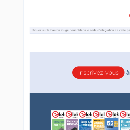
Inscrivez-vous
à