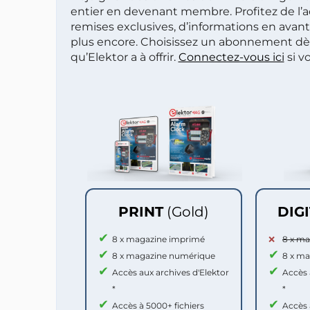
entier en devenant membre. Profitez de l’a
remises exclusives, d’informations en avan
plus encore. Choisissez un abonnement dè
qu’Elektor a à offrir.
Connectez-vous ici
si v
PRINT
(Gold)
DIG
8 x magazine imprimé
8 x m
8 x magazine numérique
8 x m
Accès aux archives d'Elektor
Accès 
*
*
Accès à 5000+ fichiers
Accès 