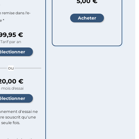
5,00 €
r
e remise dans l'e-
e *
99,95 €
Tarif par an
ou
20,00 €
 mois d'essai
nement d'essai ne
re souscrit qu'une
seule fois.​