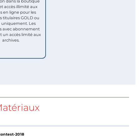
ion dans la boutique
et accès illimité aux
s en ligne pour les
titulaires GOLD ou
uniquement. Les
 avec abonnement
nt un accès limité aux
archives.
atériaux
contest-2018