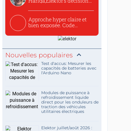
Hariga,Elektor’s decision
to republish...
Approche hyper claire et
bien exposée. Code
concis...
Nouvelles populaires
Test d'accus: Mesurer les
capacités de batteries avec
l'Arduino Nano
Modules de puissance à
refroidissement liquide
direct pour les onduleurs de
traction des véhicules
utilitaires électriques
Elektor juillet/août 2026 :