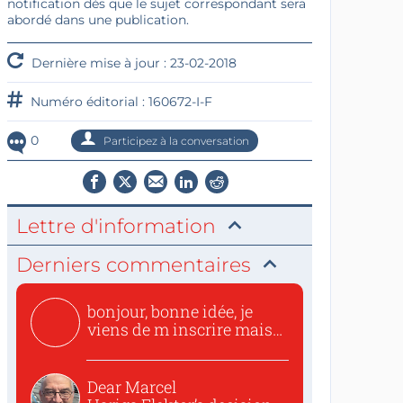
notification dès que le sujet correspondant sera
abordé dans une publication.
Dernière mise à jour : 23-02-2018
Numéro éditorial : 160672-I-F
0
Participez à la conversation
Lettre d'information
Derniers commentaires
bonjour, bonne idée, je
viens de m inscrire mais
o...
Dear Marcel