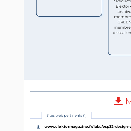
* Réduct
Elektor 
archive
membres 
GREEN 
membres
d'essai o
M
Sites web pertinents (1)
www.elektormagazine.fr/labs/esp32-design-