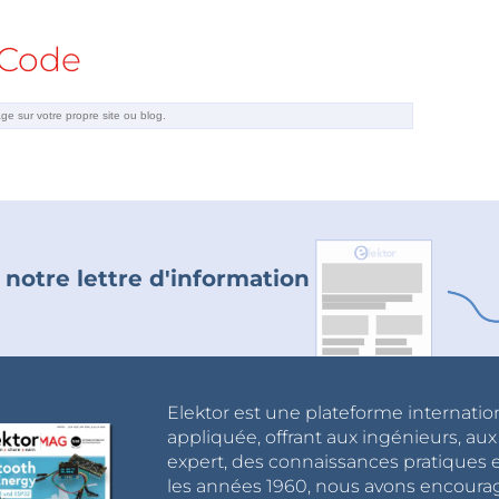
Code
 notre lettre d'information
Elektor est une plateforme internatio
appliquée, offrant aux ingénieurs, au
expert, des connaissances pratiques et
les années 1960, nous avons encou