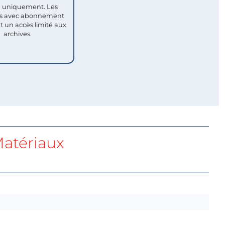
uniquement. Les
 avec abonnement
nt un accès limité aux
archives.
atériaux
w