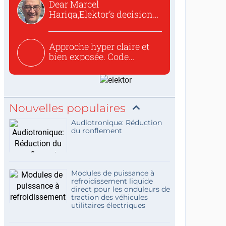
Dear Marcel
Hariga,Elektor’s decision
to republish...
Approche hyper claire et
bien exposée. Code
concis...
Nouvelles populaires
Audiotronique: Réduction
du ronflement
Modules de puissance à
refroidissement liquide
direct pour les onduleurs de
traction des véhicules
utilitaires électriques