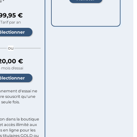
e *
99,95 €
Tarif par an
ou
20,00 €
 mois d'essai
nement d'essai ne
re souscrit qu'une
seule fois.​
ion dans la boutique
et accès illimité aux
s en ligne pour les
titulaires GOLD ou