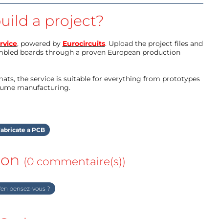
uild a project?
rvice
, powered by
Eurocircuits
. Upload the project files and
mbled boards through a proven European production
ts, the service is suitable for everything from prototypes
olume manufacturing.
abricate a PCB
ion
(0 commentaire(s))
en pensez-vous ?