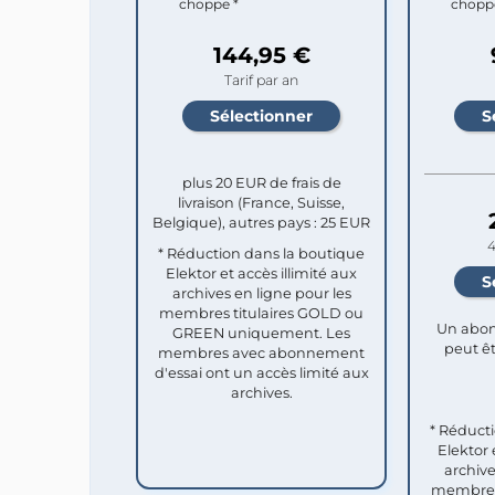
choppe *
chopp
144,95 €
Tarif par an
plus 20 EUR de frais de
livraison (France, Suisse,
Belgique), autres pays : 25 EUR
4
* Réduction dans la boutique
Elektor et accès illimité aux
archives en ligne pour les
membres titulaires GOLD ou
Un abon
GREEN uniquement. Les
peut êt
membres avec abonnement
d'essai ont un accès limité aux
archives.
* Réduct
Elektor 
archive
membres 