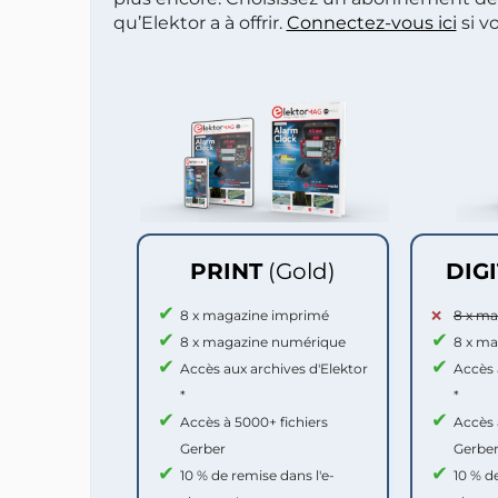
qu’Elektor a à offrir.
Connectez-vous ici
si v
PRINT
(Gold)
DIG
8 x magazine imprimé
8 x m
8 x magazine numérique
8 x m
Accès aux archives d'Elektor
Accès 
*
*
Accès à 5000+ fichiers
Accès 
Gerber
Gerbe
10 % de remise dans l'e-
10 % d