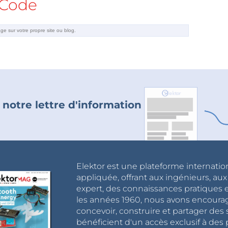
Code
 notre lettre d'information
Elektor est une plateforme internatio
appliquée, offrant aux ingénieurs, au
expert, des connaissances pratiques et
les années 1960, nous avons encou
concevoir, construire et partager de
bénéficient d'un accès exclusif à des 