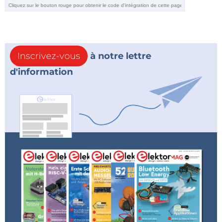
Inscrivez-vous
à notre lettre
d'information