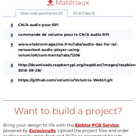
Matériaux
Sites web pertinents (5)
PCB Files (1)
CN/A audio pour RPi
commande de volume pour le CN/A audio RPI
www.elektormagazine.frm/labs/audio-dac-for-rpi-
networked-audio-player-using-
volumio#/comments/labs/1206
http://downloads.raspberrypi.org/raspbian/images/raspbian
2016-09-28/
https://github.com/volumio/Volumio-WebUI.git
Want to build a project?
Bring your design to life with the
Elektor PCB Service
,
powered by
Eurocircuits
. Upload the project files and order
professionally manufactured PCBs or assembled boards