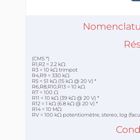
Nomenclatu
Rés
(CMS *)
R1,R2 = 2.2 kΩ
R3 = 10 kΩ trimpot
R4,R9 = 330 kΩ
R5 = 51 kΩ (15 kΩ @ 20 V) *
R6,R8,R10,R13 = 10 kΩ
R7 = 100 Ω
R11 = 10 kΩ (39 kΩ @ 20 V) *
R12 = 1 kΩ (6.8 kΩ @ 20 V) *
R14 = 10 MΩ
RV = 100 kΩ potentiomètre, stereo, log (facul
Cond