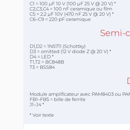
C1 = 100 µF 10 V (100 µF 25 V @ 20 V) *
C2,C3,C4 = 100 nF ceramique ou film
C5 = 2.2 µF 10V (470 nF 25 V @ 20 V) *
C6–C9 = 220 pF ceramique
Semi-
D1,D2 = 1N5711 (Schottky)
D3 = omitted (12 V diode Z @ 20 V) *
D4 = LED *
T1,T2 = BC848B
T3 = BSS84
Module amplificateur avec PAM8403 ou PA
FB1–FB5 = bille de ferrite
J1–J4 *
* Voir texte