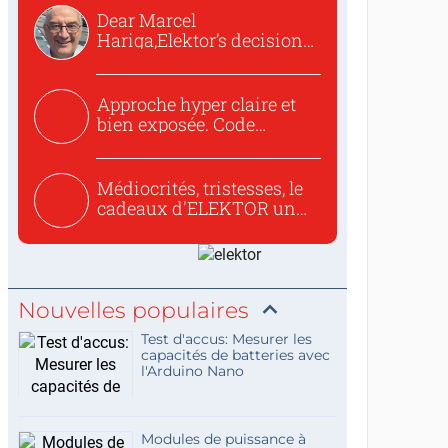
Dear Marcel
Hariga,Elektor’s decision
to republish...
Approche hyper claire et
bien exposée. Code
concis...
Médiocrités, tristesses, le
cadeaux d'ELEKTOR un
c...
Nouvelles populaires
Test d'accus: Mesurer les
capacités de batteries avec
l'Arduino Nano
Modules de puissance à