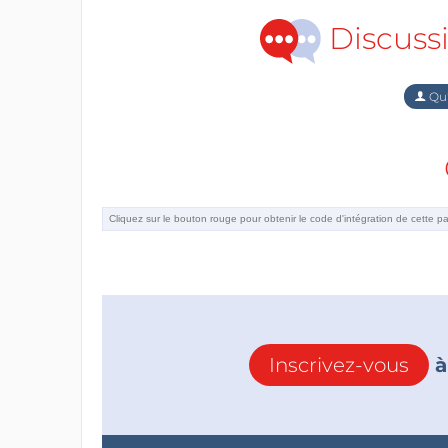
Discuss
Qu'
Inscrivez-vous
à