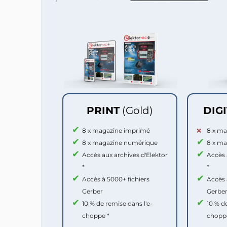
PRINT
(Gold)
DIG
8 x magazine imprimé
8 x m
8 x magazine numérique
8 x m
Accès aux archives d'Elektor
Accès 
*
*
Accès à 5000+ fichiers
Accès 
Gerber
Gerbe
10 % de remise dans l'e-
10 % d
choppe *
chopp