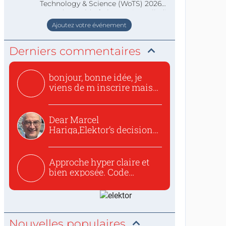
Technology & Science (WoTS) 2026
staat de World of Electronics volledi
Ajoutez votre événement
Derniers commentaires
bonjour, bonne idée, je
viens de m inscrire mais
o...
Dear Marcel
Hariga,Elektor’s decision
to republish...
Approche hyper claire et
bien exposée. Code
concis...
Nouvelles populaires