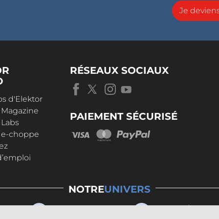
Je devie
OR
RÉSEAUX SOCIAUX
D
s d'Elektor
r Magazine
PAIEMENT SÉCURISÉ
 Labs
r e-choppe
ez
d’emploi
NOTRE
UNIVERS