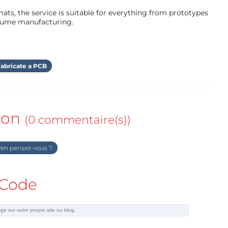
ts, the service is suitable for everything from prototypes
olume manufacturing.
abricate a PCB
ion
(0 commentaire(s))
en pensez-vous ?
Code