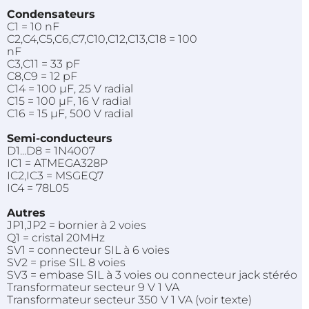
Condensateurs
C1 = 10 nF
C2,C4,C5,C6,C7,C10,C12,C13,C18 = 100
nF
C3,C11 = 33 pF
C8,C9 = 12 pF
C14 = 100 µF, 25 V radial
C15 = 100 µF, 16 V radial
C16 = 15 µF, 500 V radial
Semi-conducteurs
D1...D8 = 1N4007
IC1 = ATMEGA328P
IC2,IC3 = MSGEQ7
IC4 = 78L05
Autres
JP1,JP2 = bornier à 2 voies
Q1 = cristal 20MHz
SV1 = connecteur SIL à 6 voies
SV2 = prise SIL 8 voies
SV3 = embase SIL à 3 voies ou connecteur jack stéréo
Transformateur secteur 9 V 1 VA
Transformateur secteur 350 V 1 VA (voir texte)