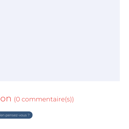
ion
(0 commentaire(s))
en pensez-vous ?