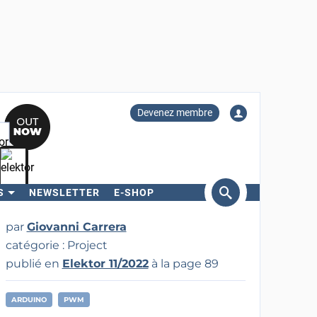
Devenez membre
S
NEWSLETTER
E-SHOP
ercher
par
Giovanni Carrera
catégorie : Project
publié en
Elektor 11/2022
à la page 89
ARDUINO
PWM