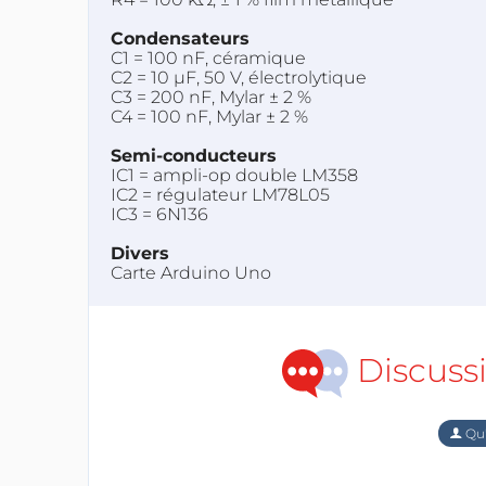
Condensateurs
C1 = 100 nF, céramique
C2 = 10 µF, 50 V, électrolytique
C3 = 200 nF, Mylar ± 2 %
C4 = 100 nF, Mylar ± 2 %
Semi-conducteurs
IC1 = ampli-op double LM358
IC2 = régulateur LM78L05
IC3 = 6N136
Divers
Carte Arduino Uno
Discuss
Qu'