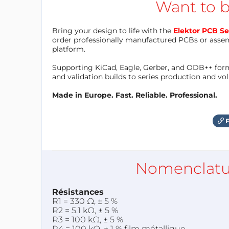
Want to b
Bring your design to life with the
Elektor PCB Se
order professionally manufactured PCBs or asse
platform.
Supporting KiCad, Eagle, Gerber, and ODB++ forma
and validation builds to series production and v
Made in Europe. Fast. Reliable. Professional.
F
Nomenclatu
Résistances
R1 = 330 Ω, ± 5 %
R2 = 5.1 kΩ, ± 5 %
R3 = 100 kΩ, ± 5 %
R4 = 100 kΩ, ± 1 % film métallique