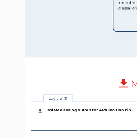
membres
d'essai o
M
Logiciel (1)
Isolated analog output for Arduino Uno.zip