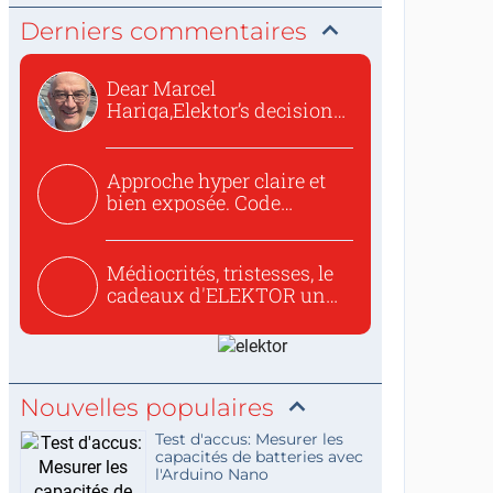
Derniers commentaires
Dear Marcel
Hariga,Elektor’s decision
to republish...
Approche hyper claire et
bien exposée. Code
concis...
Médiocrités, tristesses, le
cadeaux d'ELEKTOR un
c...
Nouvelles populaires
Test d'accus: Mesurer les
capacités de batteries avec
l'Arduino Nano