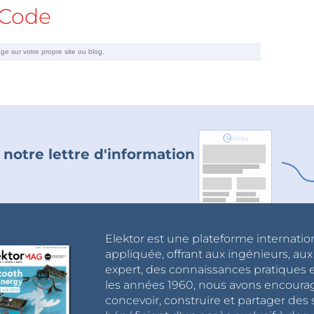
Code
 notre lettre d'information
Elektor est une plateforme internatio
appliquée, offrant aux ingénieurs, au
expert, des connaissances pratiques et
les années 1960, nous avons encou
concevoir, construire et partager de