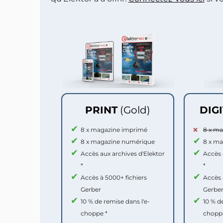
PRINT
(Gold)
DIG
8 x magazine imprimé
8 x m
8 x magazine numérique
8 x m
Accès aux archives d'Elektor
Accès 
*
*
Accès à 5000+ fichiers
Accès 
Gerber
Gerbe
10 % de remise dans l'e-
10 % d
choppe *
chopp