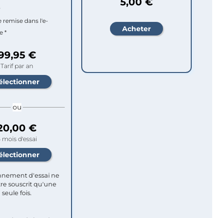
5,00 €
r
e remise dans l'e-
e *
99,95 €
Tarif par an
ou
20,00 €
 mois d'essai
nement d'essai ne
re souscrit qu'une
seule fois.​