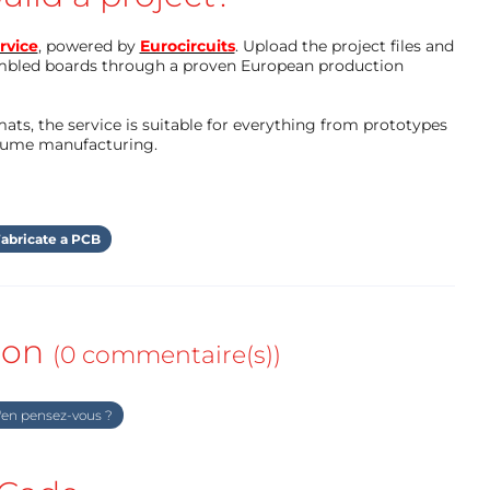
rvice
, powered by
Eurocircuits
. Upload the project files and
mbled boards through a proven European production
ts, the service is suitable for everything from prototypes
olume manufacturing.
abricate a PCB
ion
(0 commentaire(s))
en pensez-vous ?