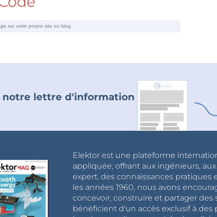
Code
 notre lettre d'information
Elektor est une plateforme internatio
appliquée, offrant aux ingénieurs, au
expert, des connaissances pratiques et
les années 1960, nous avons encou
concevoir, construire et partager de
bénéficient d'un accès exclusif à des 