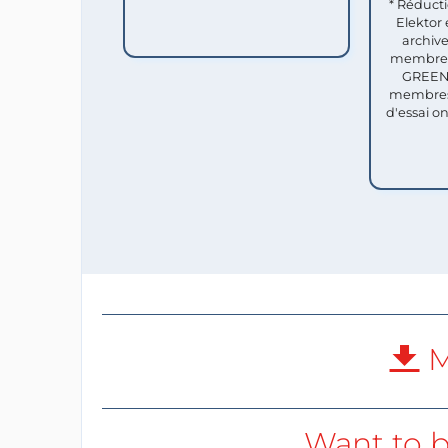
* Réduct
Elektor 
archive
membres 
GREEN 
membres
d'essai o
M
Want to b