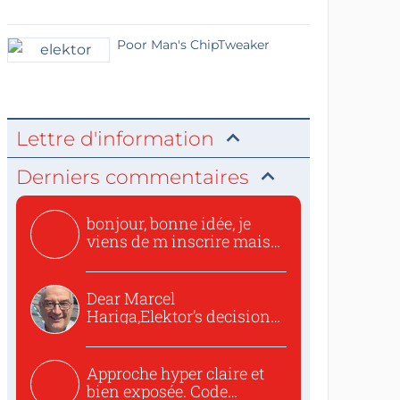
Poor Man's ChipTweaker
Lettre d'information
Derniers commentaires
bonjour, bonne idée, je
viens de m inscrire mais
o...
Dear Marcel
Hariga,Elektor’s decision
to republish...
Approche hyper claire et
bien exposée. Code