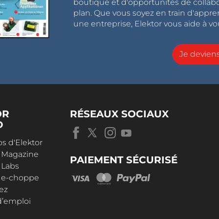
boutique et d'opportunités de collab
plan. Que vous soyez en train d'appr
une entreprise, Elektor vous aide à vou
Je devie
OR
RÉSEAUX SOCIAUX
D
s d'Elektor
r Magazine
PAIEMENT SÉCURISÉ
 Labs
r e-choppe
ez
d’emploi