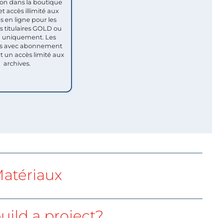
ion dans la boutique
et accès illimité aux
s en ligne pour les
titulaires GOLD ou
uniquement. Les
 avec abonnement
nt un accès limité aux
archives.
atériaux
uild a project?